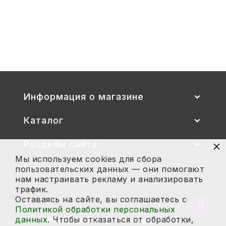
Стул детский "Тёма" (спинка и
сиденье цветные) гр. 00-1, 1-3
2 700
Купить
Информация о магазине
Каталог
×
Разделы сайта
Мы используем cookies для сбора
Ваш аккаунт
пользовательских данных — они помогают
нам настраивать рекламу и анализировать
трафик.
Оставаясь на сайте, вы соглашаетесь с
Вернут
Политикой обработки персональных
в
данных
. Чтобы отказаться от обработки,
2026 год. Все права защищены.
начало