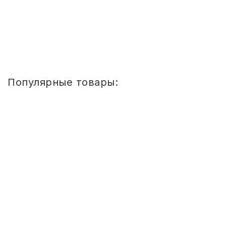
Купить
1
2
Популярные товары:
Стул
детский
Сема
ШТАБЕЛИРУЕМЫЙ
(СПИНКА
И
СИДЕНЬЕ
ЦВЕТНЫЕ)
ГР.
0-
1/1-
3
Стул детский Сема ШТАБЕЛИРУЕМЫЙ