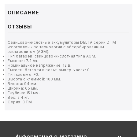
ТОВАРЫ ДЛЯ МЕДИЦИНЫ
ОПИСАНИЕ
КАНЦТОВАРЫ
ОТЗЫВЫ
ДОМ И САД
Свинцово-кислотные аккумуляторы DELTA серии DTM
ОФИС
изготовлены по технологии с абсорбированным
электролитом (AGM).
Тип батареи: свинцово-кислотная типа AGM.
ШКОЛА
Емкость: 7.2 Ач.
Номинальное напряжение: 12 В.
Емкость батареи в вольт-ампер-часах: 0.
Тип клеммы: F2.
ТЕХНИКА ДЛЯ ОФИСА
Высота с клеммой: 100 мм.
Высота: 94 мм.
Ширина: 65 мм.
ПРОДУКТЫ ПИТАНИЯ
Глубина: 151 мм.
Вес: 2.4 кг.
Серия: DTM.
УПАКОВКА
ХОЗТОВАРЫ
БУМАГА
Информация о магазине