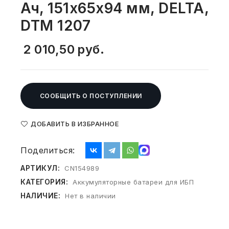
Ач, 151х65х94 мм, DELTA,
СВОБОДНЫЙ ОСТАТОК ТОВАРА
РАЗВИВАЮЩЕЕ ОБОРУДОВАНИЕ
DTM 1207
ХОЗТОВАРЫ И ХИМИЯ
2 010,50
руб.
ПОДАРКИ И СУВЕНИРЫ
ШКОЛА И ТВОРЧЕСТВО
СООБЩИТЬ О ПОСТУПЛЕНИИ
МЕБЕЛЬ
МЕБЕЛЬ
ДОБАВИТЬ В ИЗБРАННОЕ
МЕДИЦИНСКИЕ ТОВАРЫ
Поделиться:
АРТИКУЛ:
CN154989
СРЕДСТВА ИНДИВИД. ЗАЩИТЫ
(СИЗ)
КАТЕГОРИЯ:
Аккумуляторные батареи для ИБП
НАЛИЧИЕ:
Нет в наличии
РАБОЧАЯ ОДЕЖДА И СИЗ