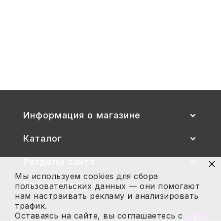
3
Стул детский "Тёма" (спинка и
сиденье цветные) гр. 00-1, 1-3
2 700
Купить
Информация о магазине
Каталог
×
Разделы сайта
Мы используем cookies для сбора
Ваш аккаунт
пользовательских данных — они помогают
нам настраивать рекламу и анализировать
трафик.
Оставаясь на сайте, вы соглашаетесь с