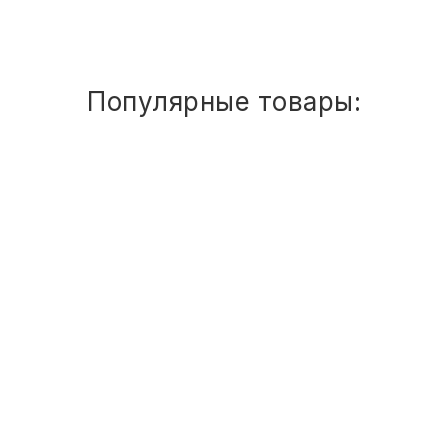
Популярные товары:
Стул
детский
Сема
ШТАБЕЛИРУЕМЫЙ
(СПИНКА
И
СИДЕНЬЕ
ЦВЕТНЫЕ)
ГР.
0-
1/1-
3
Стул детский Сема ШТАБЕЛИРУЕМЫЙ
1 810