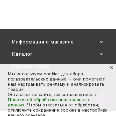
сиденье цветные) гр. 00-1, 1-3
2 700
Купить
Информация о магазине
Каталог
×
Разделы сайта
Мы используем cookies для сбора
Ваш аккаунт
пользовательских данных — они помогают
нам настраивать рекламу и анализировать
трафик.
Оставаясь на сайте, вы соглашаетесь с
Вернут
Политикой обработки персональных
в
данных
. Чтобы отказаться от обработки,
2026 год. Все права защищены.
начало
отключите сохранение cookies в настройках
страни
вашего браузера.