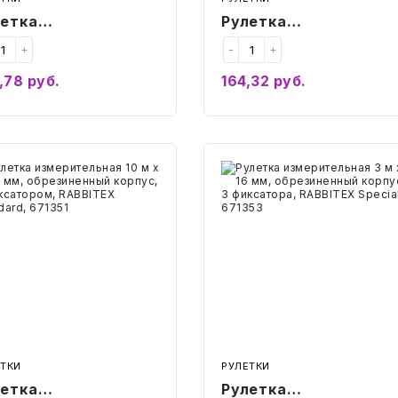
летка
Рулетка
ерительная 3 м х
измерительная 5 м х
+
-
+
мм, обрезиненный
19 мм, обрезиненный
,78
руб.
164,32
руб.
пус, с фиксатором,
корпус, с фиксатором
Купить
Купить
BBITEX
RABBITEX
АББИТЕКС)
(РАББИТЕКС)
ndard, 671348
Standard, 671349
тка
Рулетка
рительная
измерительная
3
м
х
16
мм,
езиненный
обрезиненный
ус,
корпус,
3
атором,
фиксатора,
BITEX
RABBITEX
ББИТЕКС)
(РАББИТЕКС)
dard,
Special,
51
671353
ЕТКИ
РУЛЕТКИ
летка
Рулетка