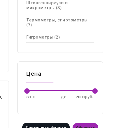
Штангенциркули и
микрометры (3)
Термометры, спиртометры
(7)
Гигрометры (2)
Сортировать
по
,
Цена
по популярности
от
до
руб.
Cбросить