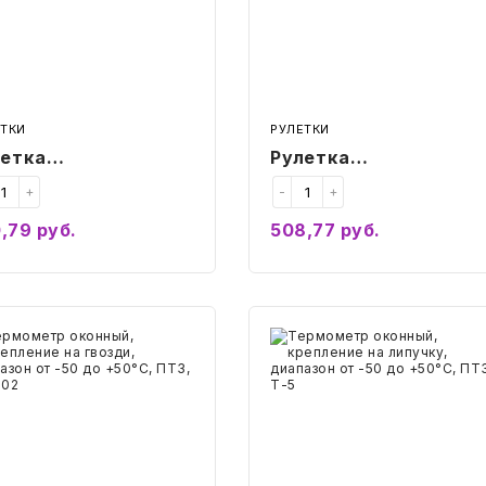
RTA
SPARTA
tica",
"Elastica",
езиненный
обрезиненный
ус,
корпус,
2
31314
ЕТКИ
РУЛЕТКИ
летка
Рулетка
ерительная 5 м х
измерительная 10 м х
+
-
+
мм, SPARTA
25 мм, SPARTA
,79
руб.
508,77
руб.
astica",
"Elastica",
Купить
Купить
езиненный корпус,
обрезиненный корпус
12
31314
мометр
Термометр
ный,
оконный,
пление
крепление
на
ди,
липучку,
азон
диапазон
от
-50
до
C,
+50°C,