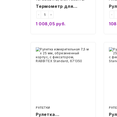
Термометр для
Ру
холодильника и
изм
-
+
-
морозильной камеры
16 
1 008,05
руб.
108
С ПОВЕРКОЙ (-35 до
кор
Купить
+50 °С), ТС-7П-1
RA
(Р
Sta
Рулетка
Руле
измерительная
изме
7,5
10
м
м
х
х
25
25
мм,
мм,
обрезиненный
обр
корпус,
корп
с
с
фиксатором,
фикс
RABBITEX
RAB
(РАББИТЕКС)
(РА
Standard,
Stan
671350
6713
РУЛЕТКИ
РУЛ
Рулетка
Ру