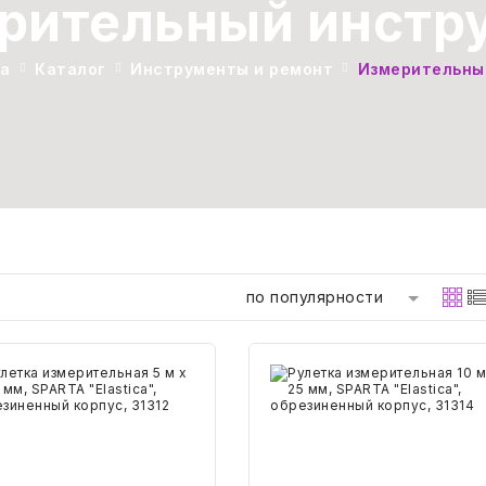
рительный инстр
ца
Каталог
Инструменты и ремонт
Измерительны
по популярности
тка
Рулетка
рительная
измерительная
10
м
х
25
мм,