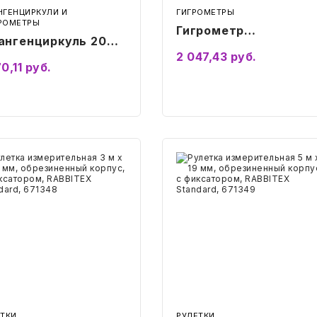
НГЕНЦИРКУЛИ И
ГИГРОМЕТРЫ
РОМЕТРЫ
Гигрометр
ангенциркуль 200
психрометрический
2 047,43
руб.
 цена деления 0,02
0,11
руб.
ВИТ-1 с поверкой РФ,
 с глубиномером,
диапазон: от 0 до +2
TRIX, пластиковый
Подробнее
°С
Подробнее
йс
тка
Рулетка
рительная
измерительная
5
м
х
19
мм,
езиненный
обрезиненный
ус,
корпус,
с
атором,
фиксатором,
BITEX
RABBITEX
ББИТЕКС)
(РАББИТЕКС)
dard,
Standard,
348
671349
ЕТКИ
РУЛЕТКИ