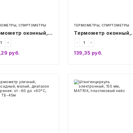
ПТЗ,
202
Т-5
МОМЕТРЫ, СПИРТОМЕТРЫ
ТЕРМОМЕТРЫ, СПИРТОМЕТРЫ
рмометр оконный,
Термометр оконный,
пление на гвозди,
крепление на липучку
+
-
+
пазон от -50 до
диапазон от -50 до
,29
руб.
139,35
руб.
°C, ПТЗ, ТБ-202
+50°C, ПТЗ, Т-5
Купить
Купить
мометр
Штангенциркуль
ный,
электронный,
дный,
150
й,
мм,
азон
MATRIX,
рения:
пластиковый
кейс
C,
45м