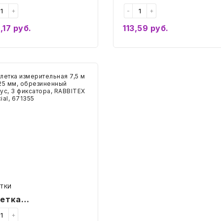
ерительная 10 м х
измерительная 3 м х
+
-
+
мм, обрезиненный
16 мм, обрезиненный
,17
руб.
113,59
руб.
пус, с фиксатором,
корпус, 3 фиксатора,
Купить
Купить
BBITEX
RABBITEX
АББИТЕКС)
(РАББИТЕКС) Special,
ndard, 671351
671353
тка
рительная
езиненный
ус,
атора,
BITEX
ББИТЕКС)
ial,
55
ЕТКИ
летка
ерительная 7,5 м х
+