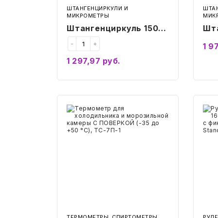
ШТАНГЕНЦИРКУЛИ И
ШТА
МИКРОМЕТРЫ
МИК
Штангенциркуль 150
Шт
мм, цена деления 0,02
мм,
-
+
1 97
мм, с глубиномером,
мм,
1 297,97
руб.
MATRIX, пластиковый
MA
Купить
кейс
ке
Термометр
Руле
для
изме
холодильника
3
и
м
морозильной
х
камеры
16
С
мм,
ПОВЕРКОЙ
обр
(-35
корп
до
с
+50
фикс
°С),
RAB
ТС-7П-1
(РА
Stan
671
ТЕРМОМЕТРЫ, СПИРТОМЕТРЫ
РУЛ