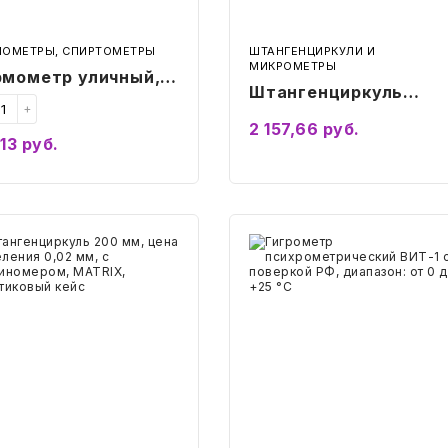
МОМЕТРЫ, СПИРТОМЕТРЫ
ШТАНГЕНЦИРКУЛИ И
МИКРОМЕТРЫ
рмометр уличный,
Штангенциркуль
садный, малый,
+
электронный, 150 мм,
пазон измерения:
2 157,66
руб.
,13
руб.
MATRIX, пластиковы
-60 до +60°C, ПТЗ,
Купить
Подробнее
кейс
-45м
генциркуль
Гигрометр
психрометрический
ВИТ-1
с
ения
поверкой
РФ,
диапазон:
от
иномером,
0
IX,
до
тиковый
+25
°С