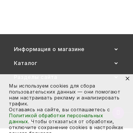
сиденье цветные) гр. 00-1, 1-3
2 700
Купить
Информация о магазине
Каталог
×
Разделы сайта
Мы используем cookies для сбора
Ваш аккаунт
пользовательских данных — они помогают
нам настраивать рекламу и анализировать
трафик.
Оставаясь на сайте, вы соглашаетесь с
Вернут
Политикой обработки персональных
в
данных
. Чтобы отказаться от обработки,
2026 год. Все права защищены.
начало
отключите сохранение cookies в настройках
страни