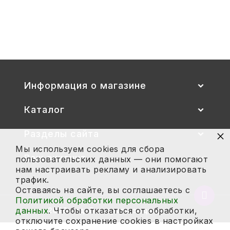
Стул детский "Тёма" (спинка и
сиденье цветные) гр. 00-1, 1-3
2 700
Купить
Информация о магазине
Каталог
×
Разделы сайта
Мы используем cookies для сбора
Ваш аккаунт
пользовательских данных — они помогают
нам настраивать рекламу и анализировать
трафик.
Оставаясь на сайте, вы соглашаетесь с
Вернут
Политикой обработки персональных
в
данных
. Чтобы отказаться от обработки,
2026 год. Все права защищены.
начало
отключите сохранение cookies в настройках
страни