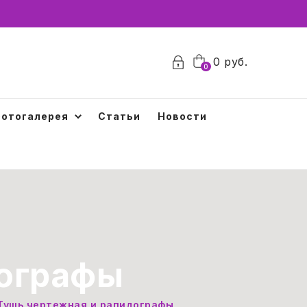
0
руб.
0
отогалерея
Статьи
Новости
дографы
Тушь чертежная и рапидографы