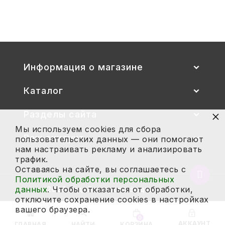
2 700
Купить
Информация о магазине
Каталог
×
Разделы сайта
Мы используем cookies для сбора
Ваш аккаунт
пользовательских данных — они помогают
нам настраивать рекламу и анализировать
трафик.
Оставаясь на сайте, вы соглашаетесь с
Вернут
Политикой обработки персональных
в
данных
. Чтобы отказаться от обработки,
2026 год. Все права защищены.
начало
отключите сохранение cookies в настройках
страни
вашего браузера.
0
АККАУНТ
ГЛАВНАЯ
НАЙТИ
КОРЗИНА