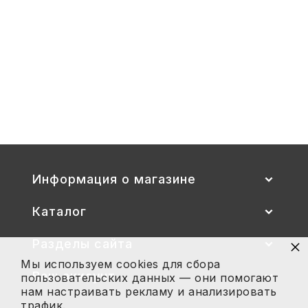
1-
3
Стул детский "Тёма" (спинка и
сиденье цветные) гр. 00-1, 1-3
2 700
Купить
Информация о магазине
Каталог
×
Разделы сайта
Мы используем cookies для сбора
Ваш аккаунт
пользовательских данных — они помогают
нам настраивать рекламу и анализировать
трафик.