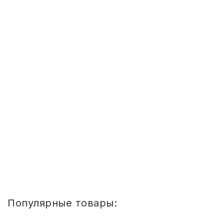
ОРЕХИ И СУХОФРУКТЫ
Фундук жареный, СЕМУШКА, 1 кг
2 415,60
руб.
Подробнее
1
2
Популярные товары: