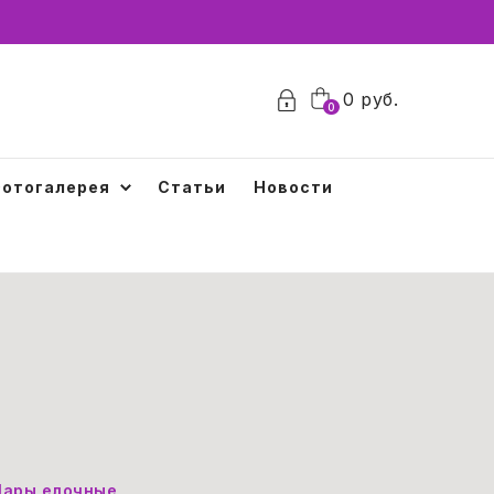
0
руб.
0
отогалерея
Статьи
Новости
ары елочные