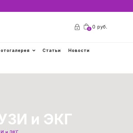
0
руб.
0
отогалерея
Статьи
Новости
УЗИ и ЭКГ
И и ЭКГ