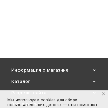
00-
1,
1-
3
Стул детский "Тёма" (спинка и
сиденье цветные) гр. 00-1, 1-3
2 700
Купить
Информация о магазине
Каталог
×
Разделы сайта
Мы используем cookies для сбора
Ваш аккаунт
пользовательских данных — они помогают