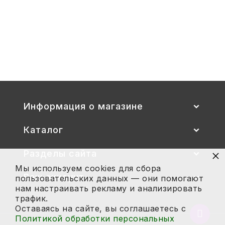
Стул детский "Тёма" (спинка и
сиденье цветные) гр. 00-1, 1-3
2 700
Купить
Информация о магазине
Каталог
×
Разделы сайта
Мы используем cookies для сбора
Ваш аккаунт
пользовательских данных — они помогают
нам настраивать рекламу и анализировать
трафик.
Оставаясь на сайте, вы соглашаетесь с
Вернут
Политикой обработки персональных
в