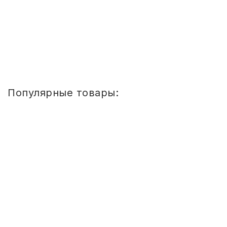
Купить
1
2
3
4
»
»»
Популярные товары:
Стул
детский
Сема
ШТАБЕЛИРУЕМЫЙ
(СПИНКА
И
СИДЕНЬЕ
ЦВЕТНЫЕ)
ГР.
0-
1/1-
3