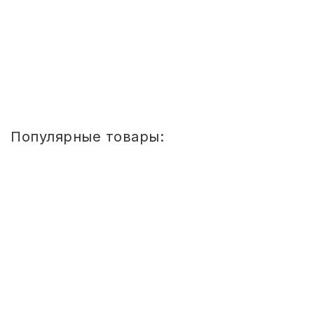
5 372
руб.
Купить
1
2
3
4
5
»
»»
Популярные товары:
Стул
детский
Сема
ШТАБЕЛИРУЕМЫЙ
(СПИНКА
И
СИДЕНЬЕ
ЦВЕТНЫЕ)
ГР.
0-
1/1-
3