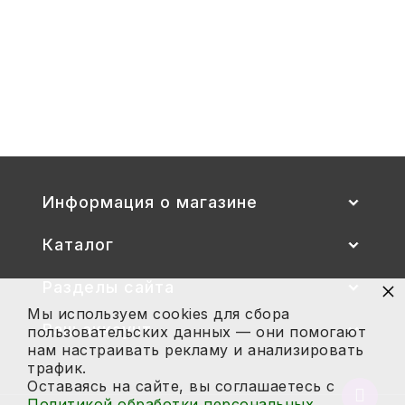
Стул детский "Тёма" (спинка и
сиденье цветные) гр. 00-1, 1-3
2 700
Купить
Информация о магазине
Каталог
×
Разделы сайта
Мы используем cookies для сбора
Ваш аккаунт
пользовательских данных — они помогают
нам настраивать рекламу и анализировать
трафик.
Оставаясь на сайте, вы соглашаетесь с
Вернут
Политикой обработки персональных