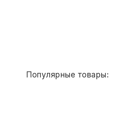
ТОВАРЫ ДЛЯ МЕДИЦИНЫ
ЭЛЕКТРОКАРДИОГРАФЫ
КАНЦТОВАРЫ
Аккумулятор д/электрокардиограф
ДОМ И САД
-
+
11 659
руб.
ОФИС
ШКОЛА
Популярные товары:
ТЕХНИКА ДЛЯ ОФИСА
ПРОДУКТЫ ПИТАНИЯ
Стул
детский
Сема
ШТАБЕЛИРУЕМЫЙ
УПАКОВКА
(СПИНКА
И
СИДЕНЬЕ
ХОЗТОВАРЫ
ЦВЕТНЫЕ)
ГР.
0-
БУМАГА