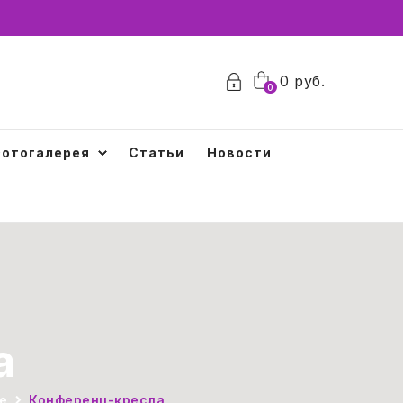
0
руб.
0
отогалерея
Статьи
Новости
а
е
Конференц-кресла