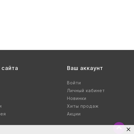
 сайта
Ваш аккаунт
Войти
Личный кабинет
Новинки
и
Хиты продаж
рея
Акции
×
Вернут