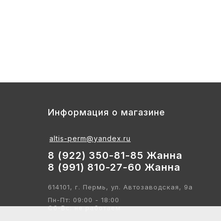
3
Стул детский "Тёма" (спинка и сиде
2 700
Информация о магазине
altis-perm@yandex.ru
8 (922) 350-81-85 Жанна
8 (991) 810-27-60 Жанна
614101, г. Пермь, ул. Автозаводская, 9а
Пн-Пт: 09:00 - 18:00
Сб-Вс: не работаем