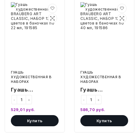
1741092
ТОВАРЫ ДЛЯ МЕДИЦИНЫ
Гуашь
Гуашь
художественная
художественная
BRAUBERG
BRAUBERG
КАНЦТОВАРЫ
ART
ART
CLASSIC,
CLASSIC,
НАБОР
НАБОР
ДОМ И САД
12
12
цветов
цветов
в
в
ОФИС
баночках
баночках
по
по
22
40
мл,
мл,
ШКОЛА
191585
191586
ГУАШЬ
ГУАШЬ
ТЕХНИКА ДЛЯ ОФИСА
ХУДОЖЕСТВЕННАЯ В
ХУДОЖЕСТВЕННАЯ В
НАБОРАХ
НАБОРАХ
Гуашь
Гуашь
ПРОДУКТЫ ПИТАНИЯ
художественная
художественная
-
+
-
+
BRAUBERG ART
BRAUBERG ART
УПАКОВКА
529,01
руб.
586,70
руб.
CLASSIC, НАБОР
CLASSIC, НАБОР
Купить
Купить
12 цветов в
12 цветов в
ХОЗТОВАРЫ
баночках по 22
баночках по 40
БУМАГА
мл, 191585
мл, 191586