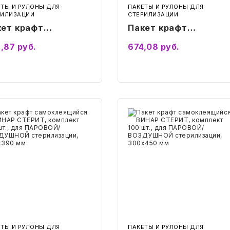
ЕТЫ И РУЛОНЫ ДЛЯ
ПАКЕТЫ И РУЛОНЫ ДЛЯ
РИЛИЗАЦИИ
СТЕРИЛИЗАЦИИ
кет крафт
Пакет крафт
моклеящийся
самоклеящийся
,87
руб.
674,08
руб.
НАР СТЕРИТ,
ВИНАР СТЕРИТ,
плект 100 шт., для
комплект 100 шт., дл
Подробнее
Подробнее
РОВОЙ/
ПАРОВОЙ/
ЗДУШНОЙ
ВОЗДУШНОЙ
ерилизации,
стерилизации,
т
Пакет
0х300 мм
т
200х330 мм
крафт
оклеящийся
самоклеящийся
АР
ВИНАР
РИТ,
СТЕРИТ,
лект
комплект
100
шт.,
для
ОВОЙ/
ПАРОВОЙ/
ДУШНОЙ
ВОЗДУШНОЙ
илизации,
стерилизации,
х390
300х450
мм
ЕТЫ И РУЛОНЫ ДЛЯ
ПАКЕТЫ И РУЛОНЫ ДЛЯ