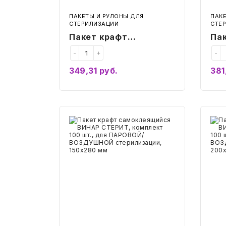
мм
мм
ПАКЕТЫ И РУЛОНЫ ДЛЯ
ПАК
СТЕРИЛИЗАЦИИ
СТЕ
Пакет крафт
Па
самоклеящийся
са
-
+
-
ВИНАР СТЕРИТ,
ВИ
349,31
руб.
381
комплект 100 шт., для
ком
Купить
ПАРОВОЙ/
ПА
ВОЗДУШНОЙ
ВО
стерилизации,
ст
Пакет
Паке
100х200 мм
крафт
10
краф
самоклеящийся
сам
ВИНАР
ВИН
СТЕРИТ,
СТЕ
комплект
комп
100
100
шт.,
шт.,
для
для
ПАРОВОЙ/
ПАР
ВОЗДУШНОЙ
ВОЗ
стерилизации,
стер
150х280
200
мм
мм