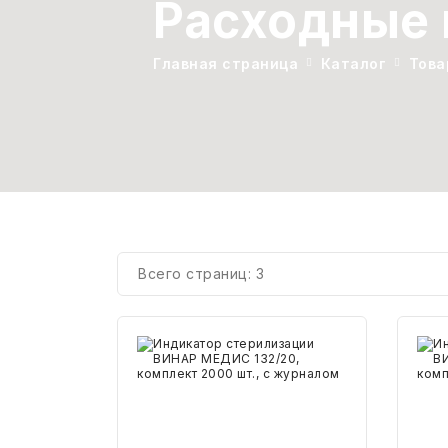
Расходные 
СВОБОДНЫЙ ОСТАТОК ТОВАРА
РАЗВИВАЮЩЕЕ ОБОРУДОВАНИЕ
ХОЗТОВАРЫ И ХИМИЯ
Главная страница
Каталог
Това
ПОДАРКИ И СУВЕНИРЫ
ШКОЛА И ТВОРЧЕСТВО
МЕБЕЛЬ
МЕБЕЛЬ
Всего страниц:
3
МЕДИЦИНСКИЕ ТОВАРЫ
СРЕДСТВА ИНДИВИД. ЗАЩИТЫ
Индикатор
Инди
(СИЗ)
стерилизации
стер
ВИНАР
ВИН
МЕДИС
МЕД
РАБОЧАЯ ОДЕЖДА И СИЗ
132/20,
180/
комплект
комп
2000
200