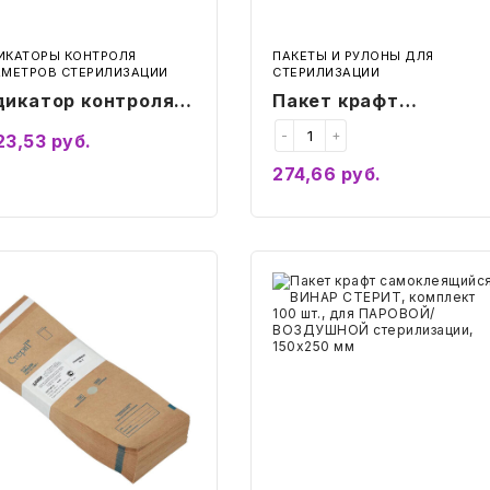
75х150
мм
ИКАТОРЫ КОНТРОЛЯ
ПАКЕТЫ И РУЛОНЫ ДЛЯ
АМЕТРОВ СТЕРИЛИЗАЦИИ
СТЕРИЛИЗАЦИИ
дикатор контроля
Пакет крафт
овий хранения и
самоклеящийся
-
+
23,53
руб.
анспортирования
ВИНАР СТЕРИТ,
274,66
руб.
П, ВИНАР
комплект 100 шт., дл
Подробнее
Купить
СТТЕРМ
ПАРОВОЙ/
ВОЗДУШНОЙ
стерилизации, 75х15
т
Пакет
т
мм
крафт
оклеящийся
самоклеящийся
АР
ВИНАР
РИТ,
СТЕРИТ,
лект
комплект
100
шт.,
для
ОВОЙ/
ПАРОВОЙ/
ДУШНОЙ
ВОЗДУШНОЙ
илизации,
стерилизации,
250
150х250