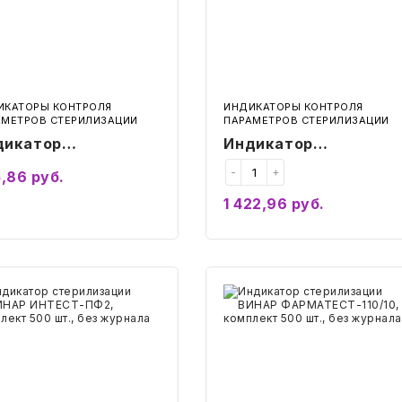
шт.,
с
налом
журналом
ИКАТОРЫ КОНТРОЛЯ
ИНДИКАТОРЫ КОНТРОЛЯ
АМЕТРОВ СТЕРИЛИЗАЦИИ
ПАРАМЕТРОВ СТЕРИЛИЗАЦИИ
дикатор
Индикатор
ерилизации ВИНАР
стерилизации ВИНАР
-
+
,86
руб.
ДИС 180/60,
СТЕРИТЕСТ-Вл,
1 422,96
руб.
плект 2000 шт., с
комплект 1000 шт., с
Подробнее
Купить
рналом
журналом
катор
Индикатор
илизации
стерилизации
АР
ВИНАР
ЕСТ-
ФАРМАТЕСТ-110/10,
,
комплект
лект
500
шт.,
без
журнала