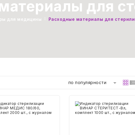
материалы для с
ры для медицины
Расходные материалы для стерили
по популярности
катор
Индикатор
илизации
стерилизации
АР
ВИНАР
ИС
СТЕРИТЕСТ-
60,
Вл,
лект
комплект
0
1000