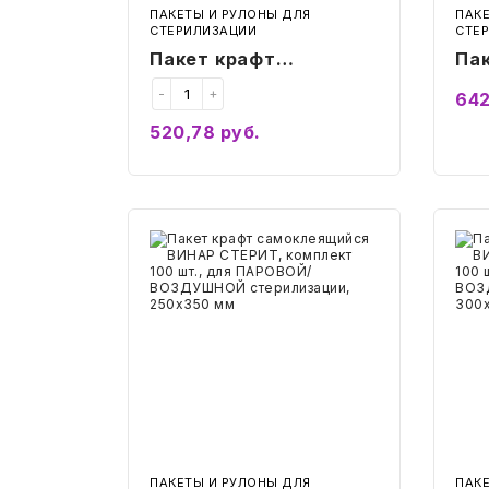
ПАКЕТЫ И РУЛОНЫ ДЛЯ
ПАК
СТЕРИЛИЗАЦИИ
СТЕ
Пакет крафт
Па
самоклеящийся
са
-
+
642
ВИНАР СТЕРИТ,
ВИ
520,78
руб.
комплект 100 шт., для
ком
Купить
ПАРОВОЙ/
ПА
ВОЗДУШНОЙ
ВО
стерилизации,
ст
Пакет
Паке
150х280 мм
крафт
20
краф
самоклеящийся
сам
ВИНАР
ВИН
СТЕРИТ,
СТЕ
комплект
комп
100
100
шт.,
шт.,
для
для
ПАРОВОЙ/
ПАР
ВОЗДУШНОЙ
ВОЗ
стерилизации,
стер
250х350
300
мм
мм
ПАКЕТЫ И РУЛОНЫ ДЛЯ
ПАК