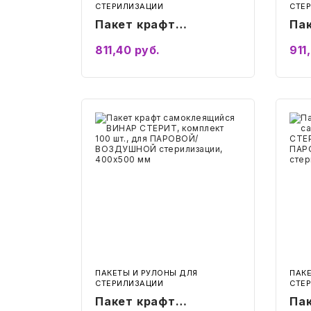
СТЕРИЛИЗАЦИИ
СТЕ
Пакет крафт
Па
самоклеящийся
са
811,40
руб.
911
ВИНАР СТЕРИТ,
ВИ
Подробнее
комплект 100 шт., для
ком
ПАРОВОЙ/
ПА
ВОЗДУШНОЙ
ВО
Пакет
Паке
крафт
ком
стерилизации,
ст
самоклеящийся
сам
250х350 мм
ВИНАР
30
ВИН
СТЕРИТ,
СТЕ
комплект
комп
100
100
шт.,
шт.,
для
для
ПАРОВОЙ/
ПАР
ВОЗДУШНОЙ
ГАЗ
стерилизации,
стер
400х500
60х
мм
мм
ПАКЕТЫ И РУЛОНЫ ДЛЯ
ПАК
СТЕРИЛИЗАЦИИ
СТЕ
Пакет крафт
Па