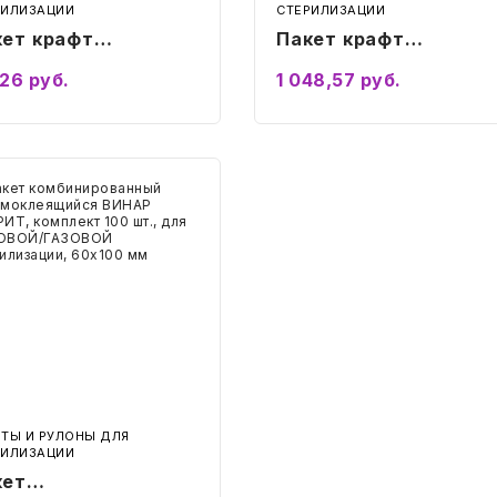
РИЛИЗАЦИИ
СТЕРИЛИЗАЦИИ
кет крафт
Пакет крафт
моклеящийся
самоклеящийся
,26
руб.
1 048,57
руб.
НАР СТЕРИТ,
ВИНАР СТЕРИТ,
Подробнее
Подробнее
плект 100 шт., для
комплект 100 шт., дл
РОВОЙ/
ПАРОВОЙ/
ЗДУШНОЙ
ВОЗДУШНОЙ
т
бинированный
ерилизации,
стерилизации,
оклеящийся
0х390 мм
АР
300х450 мм
РИТ,
лект
ОВОЙ/
ОВОЙ
илизации,
100
ЕТЫ И РУЛОНЫ ДЛЯ
РИЛИЗАЦИИ
кет