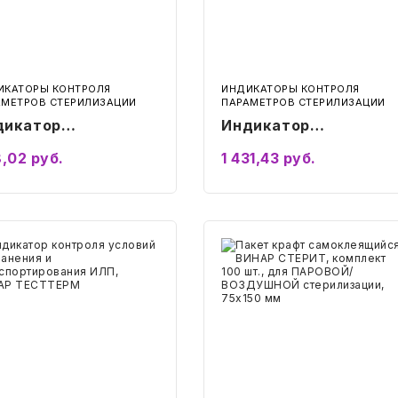
нала
ИКАТОРЫ КОНТРОЛЯ
ИНДИКАТОРЫ КОНТРОЛЯ
АМЕТРОВ СТЕРИЛИЗАЦИИ
ПАРАМЕТРОВ СТЕРИЛИЗАЦИИ
дикатор
Индикатор
ерилизации ВИНАР
стерилизации ВИНАР
,02
руб.
1 431,43
руб.
ТЕСТ-ПФ2,
ФАРМАТЕСТ-110/10,
Подробнее
Подробнее
плект 500 шт., без
комплект 500 шт., бе
рнала
журнала
катор
Пакет
роля
крафт
вий
самоклеящийся
ения
ВИНАР
СТЕРИТ,
спортирования
комплект
,
100
АР
шт.,
ТТЕРМ
для
ПАРОВОЙ/
ВОЗДУШНОЙ
стерилизации,