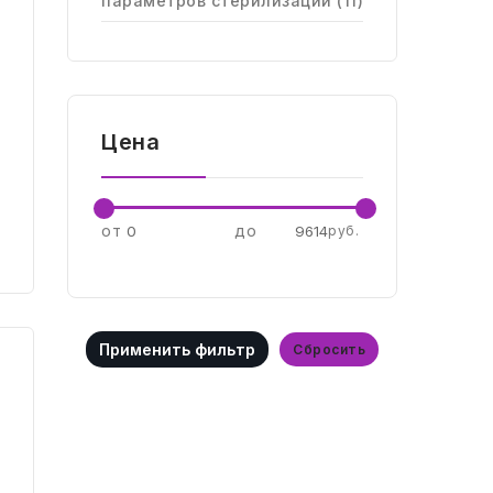
параметров стерилизации (11)
Сортировать
по
Цена
по популярности
от
до
руб.
Cбросить