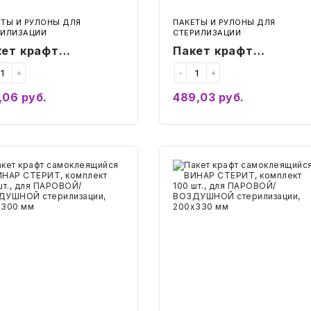
мм
ЕТЫ И РУЛОНЫ ДЛЯ
ПАКЕТЫ И РУЛОНЫ ДЛЯ
РИЛИЗАЦИИ
СТЕРИЛИЗАЦИИ
кет крафт
Пакет крафт
моклеящийся
самоклеящийся
+
-
+
НАР СТЕРИТ,
ВИНАР СТЕРИТ,
,06
руб.
489,03
руб.
плект 100 шт., для
комплект 100 шт., дл
Купить
Купить
РОВОЙ/
ПАРОВОЙ/
ЗДУШНОЙ
ВОЗДУШНОЙ
ерилизации,
стерилизации,
т
Пакет
0х250 мм
т
150х250 мм
крафт
оклеящийся
самоклеящийся
АР
ВИНАР
РИТ,
СТЕРИТ,
лект
комплект
100
шт.,
для
ОВОЙ/
ПАРОВОЙ/
ДУШНОЙ
ВОЗДУШНОЙ
илизации,
стерилизации,
х300
200х330
мм