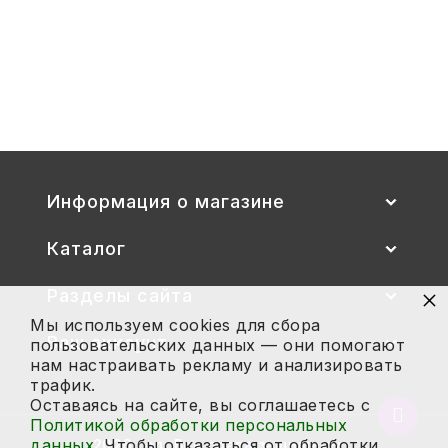
Стул детский "Тёма" (спинка и
сиденье цветные) гр. 00-1, 1-3
2 700
Купить
Информация о магазине
Каталог
×
Разделы сайта
Мы используем cookies для сбора
Ваш аккаунт
пользовательских данных — они помогают
нам настраивать рекламу и анализировать
трафик.
Оставаясь на сайте, вы соглашаетесь с
Вернут
Политикой обработки персональных
в
данных
. Чтобы отказаться от обработки,
2026 год. Все права защищены.