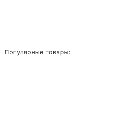
ручка, SCOVO "Expert", СЭ-039
533,50
руб.
Купить
Популярные товары:
Стул
детский
Сема
ШТАБЕЛИРУЕМЫЙ
(СПИНКА
И
СИДЕНЬЕ
ЦВЕТНЫЕ)
ГР.
0-
1/1-
3