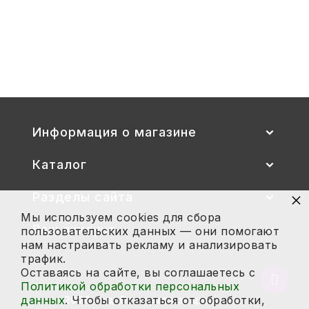
Стул детский "Тёма" (спинка и
сиденье цветные) гр. 00-1, 1-3
2 700
Купить
Информация о магазине
Каталог
×
Разделы сайта
Мы используем cookies для сбора
Ваш аккаунт
пользовательских данных — они помогают
нам настраивать рекламу и анализировать
трафик.
Оставаясь на сайте, вы соглашаетесь с
Вернут
Политикой обработки персональных
в
данных
. Чтобы отказаться от обработки,
2026 год. Все права защищены.
начало