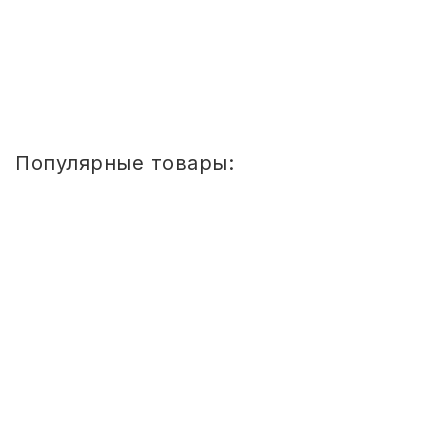
Купить
1
2
Популярные товары:
Стул
детский
Сема
ШТАБЕЛИРУЕМЫЙ
(СПИНКА
И
СИДЕНЬЕ
ЦВЕТНЫЕ)
ГР.
0-
1/1-
3
Стул детский Сема ШТАБЕЛИРУЕМЫЙ