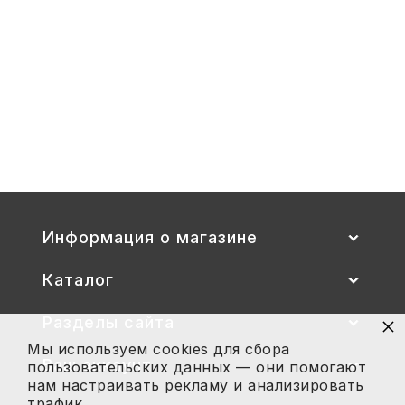
1,
1-
3
Стул детский "Тёма" (спинка и
сиденье цветные) гр. 00-1, 1-3
2 700
Купить
Информация о магазине
Каталог
×
Разделы сайта
Мы используем cookies для сбора
Ваш аккаунт
пользовательских данных — они помогают
нам настраивать рекламу и анализировать
трафик.