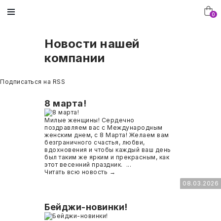
0
Новости нашей
компании
МЕБЕЛЬ
ДОСТАВКА И ОПЛАТА
ДЕТСКАЯ МЕБЕЛЬ
МЕБЕЛЬ ДЛЯ ДЕТСКОГО САДА В
ГЛАВНАЯ
НАШИ РАБОТЫ
ИНТЕРЬЕРЕ
Подписаться на RSS
ОБОРУДОВАНИЕ ДЛЯ
ВОПРОСЫ И ОТВЕТЫ
ОФИСНАЯ МЕБЕЛЬ
КАТАЛОГ
МЕБЕЛЬ В ИНТЕРЬЕРЕ
ПИЩЕБЛОКА
МЕБЕЛЬ ДЛЯ ШКОЛЫ В ИНТЕРЬЕРЕ
8 марта!
ОТЗЫВЫ КЛИЕНТОВ
МЕБЕЛЬ И ОБОРУДОВАНИЕ ДЛЯ
КОНТАКТЫ
Милые женщины! Сердечно
РАЗВИВАЮЩЕЕ ОБОРУДОВАНИЕ.
ПИЩЕБЛОКА
КОРПУСНАЯ МЕБЕЛЬ В ИНТЕРЬЕРЕ
поздравляем вас с Международным
женским днем, с 8 Марта! Желаем вам
СХЕМА РАБОТЫ С КОМПАНИЕЙ
О КОМПАНИИ
безграничного счастья, любви,
МЕБЕЛЬ ДЛЯ БИБЛИОТЕКИ
МЕБЕЛЬ В АССОРТИМЕНТЕ В
ТЕКСТИЛЬ
вдохновения и чтобы каждый ваш день
ИНТЕРЬЕРЕ
был таким же ярким и прекрасным, как
ФОТОГАЛЕРЕЯ
этот весенний праздник. ...
УЧЕНИЧЕСКАЯ МЕБЕЛЬ
БУМАГА И БУМИЗДЕЛИЯ
Читать всю новость →
08.03.2026
СТАТЬИ
СТОЛЫ, СТУЛЬЯ, ДИВАНЫ.
ДЛЯ ОФИСА
Бейджи-новинки!
НОВОСТИ
РАЗНОЕ
ТЕХНИКА