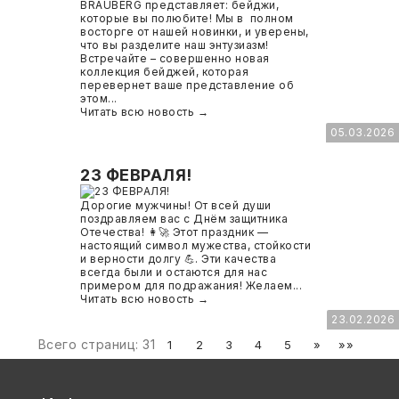
BRAUBERG представляет: бейджи,
которые вы полюбите! Мы в полном
СВОБОДНЫЙ ОСТАТОК ТОВАРА
РАЗВИВАЮЩЕЕ ОБОРУДОВАНИЕ
восторге от нашей новинки, и уверены,
ХОЗТОВАРЫ И ХИМИЯ
что вы разделите наш энтузиазм!
Встречайте – совершенно новая
коллекция бейджей, которая
ПОДАРКИ И СУВЕНИРЫ
перевернет ваше представление об
этом...
Читать всю новость →
ШКОЛА И ТВОРЧЕСТВО
05.03.2026
МЕБЕЛЬ
23 ФЕВРАЛЯ!
Дорогие мужчины! От всей души
МЕБЕЛЬ
поздравляем вас с Днём защитника
Отечества! 👩‍🚀 Этот праздник —
настоящий символ мужества, стойкости
МЕДИЦИНСКИЕ ТОВАРЫ
и верности долгу 💪. Эти качества
всегда были и остаются для нас
примером для подражания! Желаем...
СРЕДСТВА ИНДИВИД. ЗАЩИТЫ
Читать всю новость →
(СИЗ)
23.02.2026
Всего страниц:
31
1
2
3
4
5
»
»»
РАБОЧАЯ ОДЕЖДА И СИЗ