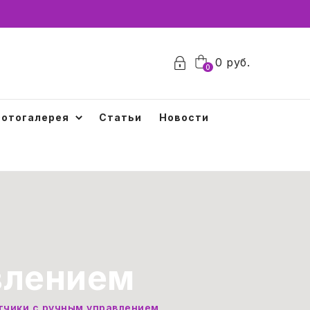
0
руб.
0
отогалерея
Статьи
Новости
влением
тчики с ручным управлением