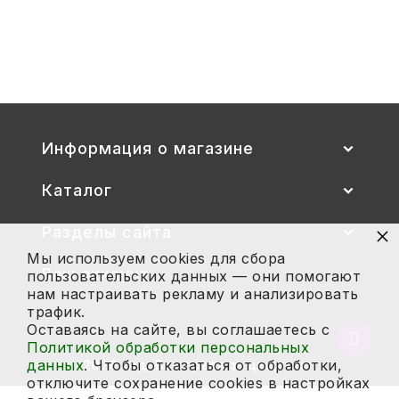
Стул детский "Тёма" (спинка и
сиденье цветные) гр. 00-1, 1-3
2 700
Купить
Информация о магазине
Каталог
×
Разделы сайта
Мы используем cookies для сбора
Ваш аккаунт
пользовательских данных — они помогают
нам настраивать рекламу и анализировать
трафик.
Оставаясь на сайте, вы соглашаетесь с
Вернут
Политикой обработки персональных
в
данных
. Чтобы отказаться от обработки,
2026 год. Все права защищены.
начало
отключите сохранение cookies в настройках
страни