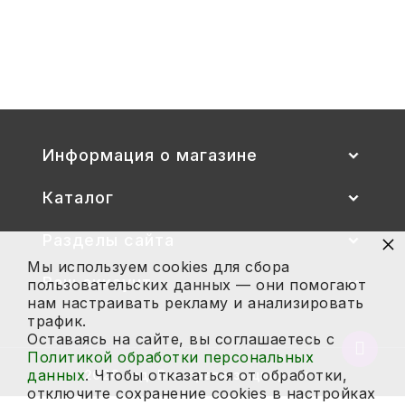
Стул детский "Тёма" (спинка и
сиденье цветные) гр. 00-1, 1-3
2 700
Купить
Информация о магазине
Каталог
×
Разделы сайта
Мы используем cookies для сбора
Ваш аккаунт
пользовательских данных — они помогают
нам настраивать рекламу и анализировать
трафик.
Оставаясь на сайте, вы соглашаетесь с
Вернут
Политикой обработки персональных
в
данных
. Чтобы отказаться от обработки,
2026 год. Все права защищены.
начало
отключите сохранение cookies в настройках
страни