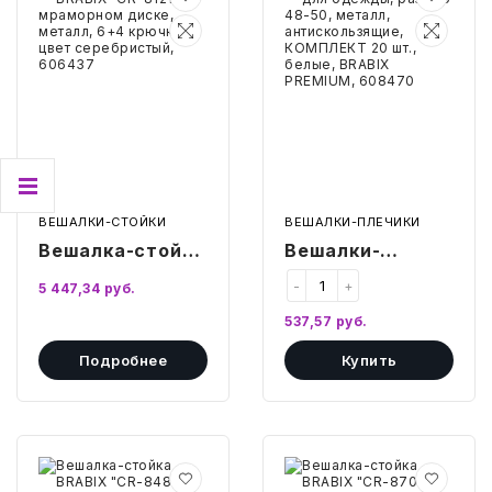
BRABIX
для
"CR-
одежды,
ИГРЫ И ИГРУШКИ
8121"
размер
на
48-
мраморном
50,
ХУДОЖНИКАМ
диске,
металл,
металл,
антискользящие,
6+4
КОМПЛЕКТ
ПОДАРКИ И ПРАЗДНИК
крючка,
20
цвет
шт.,
серебристый,
белые,
606437
BRABIX
КНИГИ
PREMIUM,
ВЕШАЛКИ-СТОЙКИ
ВЕШАЛКИ-ПЛЕЧИКИ
608470
Вешалка-стойка
Вешалки-
КРАСОТА И ЗДОРОВЬЕ
BRABIX "CR-
плечики для
-
+
5 447,34
руб.
8121" на
одежды, размер
АВТОТОВАРЫ
537,57
руб.
мраморном
48-50, металл,
Подробнее
Купить
СТЭМ-ОБРАЗОВАНИЕ
диске, металл,
антискользящие,
6+4 крючка,
КОМПЛЕКТ 20
АЛМА-ОБРАЗОВАНИЕ
цвет
шт., белые,
серебристый,
BRABIX
Вешалка-
Вешалка-
606437
PREMIUM,
стойка
стойка