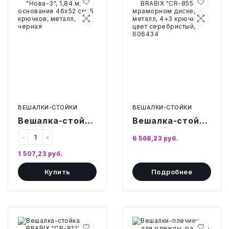
стойка
стойка
"Нова-3",
BRABIX
1,84
"CR-
БЫТОВАЯ И ПРОФ. ХИМИЯ
м,
855"
основание
на
46х52
мраморном
БЫТОВАЯ ТЕХНИКА
см,
диске,
5
металл,
крючков,
4+3
ДЕМООБОРУДОВАНИЕ
металл,
крючка,
черная
цвет
серебристый,
606434
ЭЛЕКТРОНИКА
ВЕШАЛКИ-СТОЙКИ
ВЕШАЛКИ-СТОЙКИ
Вешалка-стойка
Вешалка-стойка
ЭЛЕКТРОТОВАРЫ И ОСВЕЩЕНИЕ
"Нова-3", 1,84 м,
BRABIX "CR-855"
-
+
6 568,23
руб.
основание
на мраморном
ПОСУДА
1 507,23
руб.
46х52 см, 5
диске, металл,
Купить
Подробнее
ХОББИ И ТВОРЧЕСТВО
крючков,
4+3 крючка,
металл, черная
цвет
ИНСТРУМЕНТЫ И РЕМОНТ
серебристый,
606434
Вешалка-
Вешалки-
СПОРТ И ОТДЫХ
стойка
плечики