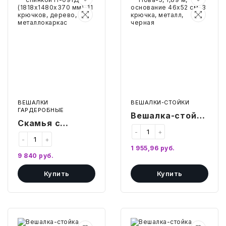
ТОВАРЫ ДЛЯ МЕДИЦИНЫ
вешалкой,
Нова-5,
спинкой
1,89
П-091Д/1,5
м,
КАНЦТОВАРЫ
(1818х1480х370
основание
мм),
46х52
11
см,
ДОМ И САД
крючков,
3
дерево,
крючка,
металлокаркас
металл,
ОФИС
черная
ШКОЛА
ВЕШАЛКИ
ВЕШАЛКИ-СТОЙКИ
ГАРДЕРОБНЫЕ
Вешалка-стойка
Скамья с
ТЕХНИКА ДЛЯ ОФИСА
Нова-5, 1,89 м,
-
+
вешалкой,
-
+
основание
спинкой
1 955,96
руб.
ПРОДУКТЫ ПИТАНИЯ
46х52 см, 3
9 840
руб.
П-091Д/1,5
крючка, металл,
УПАКОВКА
Купить
Купить
(1818х1480х370
черная
мм), 11 крючков,
ХОЗТОВАРЫ
дерево,
металлокаркас
Вешалка-
Вешалка-
БУМАГА