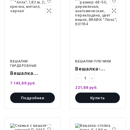
напольная
плечики,
СВОБОДНЫЙ ОСТАТОК ТОВАРА
"Алла",
размер
РАЗВИВАЮЩЕЕ ОБОРУДОВАНИЕ
1,82
48-
ХОЗТОВАРЫ И ХИМИЯ
м,
50,
22
деревянная,
крючка,
анатомическая,
ПОДАРКИ И СУВЕНИРЫ
металл,
перекладина,
черная
цвет
вишня,
ШКОЛА И ТВОРЧЕСТВО
BRABIX
"Люкс",
601164
МЕБЕЛЬ
ВЕШАЛКИ
ВЕШАЛКИ-ПЛЕЧИКИ
ГАРДЕРОБНЫЕ
Вешалка-
МЕБЕЛЬ
Вешалка
плечики, размер
-
+
напольная
7 143,69
руб.
48-50,
МЕДИЦИНСКИЕ ТОВАРЫ
"Алла", 1,82 м,
221,88
руб.
деревянная,
22 крючка,
СРЕДСТВА ИНДИВИД. ЗАЩИТЫ
Подробнее
Купить
анатомическая,
(СИЗ)
металл, черная
перекладина,
цвет вишня,
РАБОЧАЯ ОДЕЖДА И СИЗ
BRABIX "Люкс",
Скамья
Вешалка-
601164
с
стойка