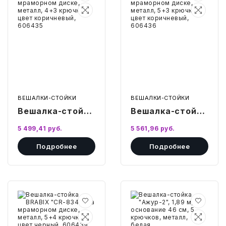
BRABIX
BRABIX
608470
"CR-
"CR-
848"
870"
на
на
мраморном
мраморном
диске,
диске,
металл,
металл,
4+3
5+3
крючка,
крючка,
цвет
цвет
коричневый,
коричневый,
606435
606436
ВЕШАЛКИ-СТОЙКИ
ВЕШАЛКИ-СТОЙКИ
Вешалка-стойка
Вешалка-стойка
BRABIX "CR-
BRABIX "CR-
5 499,41
руб.
5 561,96
руб.
848" на
870" на
Подробнее
Подробнее
мраморном
мраморном
диске, металл,
диске, металл,
4+3 крючка,
5+3 крючка,
цвет
цвет
Вешалка-
Вешалка-
коричневый,
коричневый,
стойка
стойка
BRABIX
"Ажур-2",
606435
606436
"CR-
1,89
8342"
м,