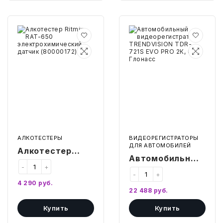
Алкотестер
Автомобильный
Ritmix
видеорегистратор
RAT-
TRENDVISION
650
TDR-
электрохимический
721S
датчик
EVO
(80000172)
PRO
2К,
GPS/
Глонасс
АЛКОТЕСТЕРЫ
ВИДЕОРЕГИСТРАТОРЫ
ДЛЯ АВТОМОБИЛЕЙ
Алкотестер
Автомобильный
Ritmix RAT-650
-
+
видеорегистратор
-
+
электрохимический
4 290
руб.
TRENDVISION
датчик
22 488
руб.
TDR-721S EVO
(80000172)
Купить
Купить
PRO 2К, GPS/