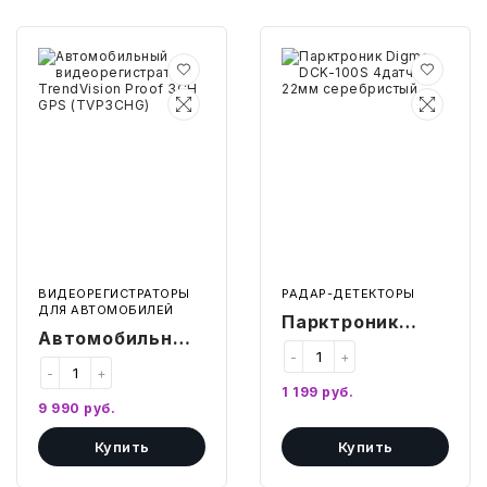
Автомобильный
Парктроник
видеорегистратор
Digma
TrendVision
DCK-
Proof
100S
3CH
4датч.
GPS
22мм
(TVP3CHG)
серебристый
ВИДЕОРЕГИСТРАТОРЫ
РАДАР-ДЕТЕКТОРЫ
ДЛЯ АВТОМОБИЛЕЙ
Парктроник
Автомобильный
Digma DCK-100S
-
+
видеорегистратор
-
+
4датч. 22мм
TrendVision
1 199
руб.
серебристый
9 990
руб.
Proof 3CH GPS
Купить
Купить
(TVP3CHG)