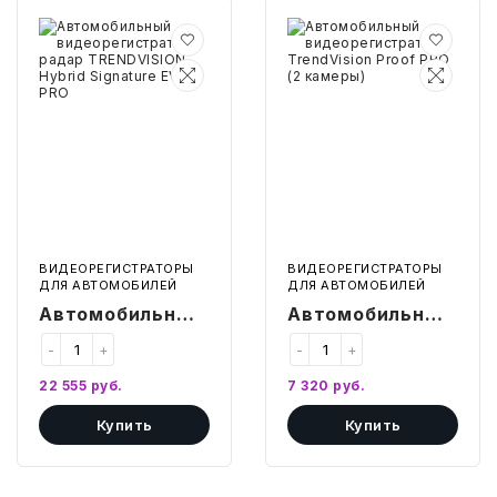
Автомобильный
Автомобильный
видеорегистратор
видеорегистратор
БЫТОВАЯ И ПРОФ. ХИМИЯ
радар
TrendVision
TRENDVISION
Proof
Hybrid
PRO
БЫТОВАЯ ТЕХНИКА
Signature
(2
EVO
камеры)
PRO
ДЕМООБОРУДОВАНИЕ
ЭЛЕКТРОНИКА
ЭЛЕКТРОТОВАРЫ И ОСВЕЩЕНИЕ
ВИДЕОРЕГИСТРАТОРЫ
ВИДЕОРЕГИСТРАТОРЫ
ДЛЯ АВТОМОБИЛЕЙ
ДЛЯ АВТОМОБИЛЕЙ
Автомобильный
Автомобильный
ПОСУДА
видеорегистратор
видеорегистратор
-
+
-
+
радар
TrendVision
ХОББИ И ТВОРЧЕСТВО
22 555
руб.
7 320
руб.
TRENDVISION
Proof PRO (2
Купить
Купить
Hybrid Signature
камеры)
ИНСТРУМЕНТЫ И РЕМОНТ
EVO PRO
СПОРТ И ОТДЫХ