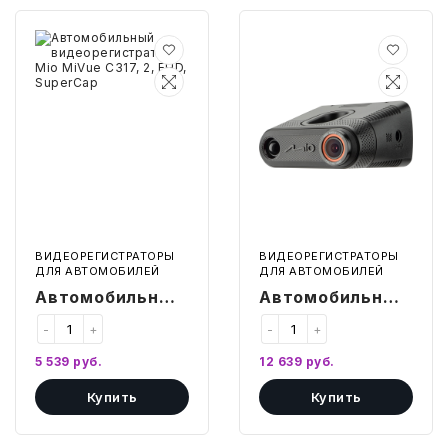
Автомобильный
Автомобильный
видеорегистратор
видеорегистратор
Mio
Mio
MiVue
MiVue
C317,
i85,
2,
Combo,
FHD,
FHD,
SuperCap
Signature,
150
ВИДЕОРЕГИСТРАТОРЫ
ВИДЕОРЕГИСТРАТОРЫ
ДЛЯ АВТОМОБИЛЕЙ
ДЛЯ АВТОМОБИЛЕЙ
Автомобильный
Автомобильный
видеорегистратор
видеорегистратор
-
+
-
+
Mio MiVue C317,
Mio MiVue i85,
5 539
руб.
12 639
руб.
2, FHD, SuperCap
Combo, FHD,
Купить
Купить
Signature, 150