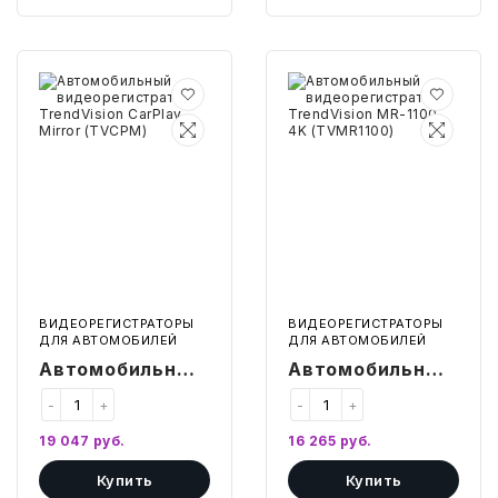
Автомобильный
Автомобильный
видеорегистратор
видеорегистратор
TrendVision
TrendVision
CarPlay
MR-
Mirror
1100
(TVCPM)
4K
(TVMR1100)
ВИДЕОРЕГИСТРАТОРЫ
ВИДЕОРЕГИСТРАТОРЫ
ДЛЯ АВТОМОБИЛЕЙ
ДЛЯ АВТОМОБИЛЕЙ
Автомобильный
Автомобильный
видеорегистратор
видеорегистратор
-
+
-
+
TrendVision
TrendVision MR-
19 047
руб.
16 265
руб.
CarPlay Mirror
1100 4K
Купить
Купить
(TVCPM)
(TVMR1100)