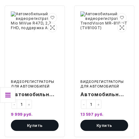
Автомобильный
Автомобильный
видеорегистратор
видеорегистратор
Mio
TrendVision
MiVue
MR-
R47D,
810
2,7
GT
,
(TV810GT)
FHD,
поддержка
A30
ВИДЕОРЕГИСТРАТОРЫ
ВИДЕОРЕГИСТРАТОРЫ
ДЛЯ АВТОМОБИЛЕЙ
ДЛЯ АВТОМОБИЛЕЙ
Автомобильный
Автомобильный
видеорегистратор
видеорегистратор
-
+
-
+
Mio MiVue R47D,
TrendVision MR-
9 999
руб.
13 597
руб.
2,7 , FHD,
810 GT
Купить
Купить
поддержка A30
(TV810GT)