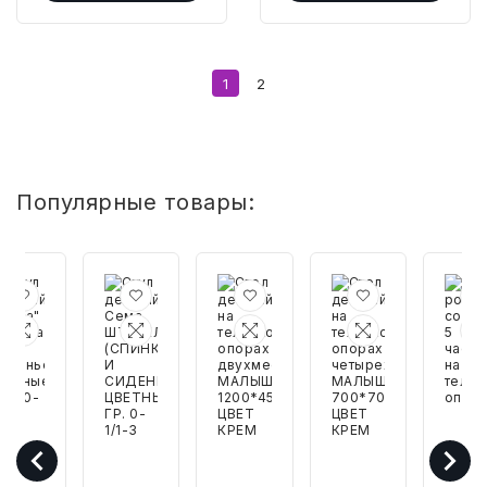
1
2
Популярные товары:
тул
Стул
Стол
Стол
Стол
етский
детский
детский
детский
рома
Тёма"
Сема
на
на
соста
спинка
ШТАБЕЛИРУЕМЫЙ
телескопических
телескопических
5
(СПИНКА
опорах
опорах
часте
иденье
И
двухместный
четырехместный
на
ветные)
СИДЕНЬЕ
МАЛЫШ
МАЛЫШ-1/2
телес
р.
ЦВЕТНЫЕ)
1200*450
700*700
опор
0-
ГР.
ЦВЕТ
ЦВЕТ
,
0-
КРЕМ
КРЕМ
-
1/1-
3
3