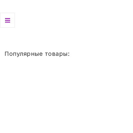
-
+
1 072
руб.
Купить
Популярные товары:
Стул
детский
Сема
ШТАБЕЛИРУЕМЫЙ
(СПИНКА
И
СИДЕНЬЕ
ЦВЕТНЫЕ)
ГР.
0-
1/1-
3