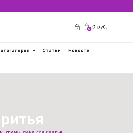
0
руб.
0
отогалерея
Статьи
Новости
бритья
и, кремы, пена для бритья