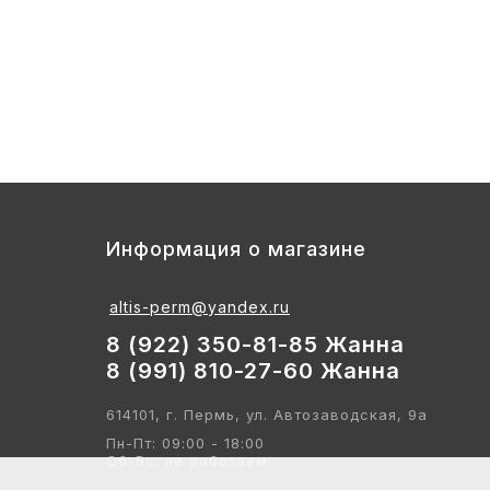
3
Стул детский "Тёма" (спинка и сиде
2 700
Информация о магазине
altis-perm@yandex.ru
8 (922) 350-81-85 Жанна
8 (991) 810-27-60 Жанна
614101, г. Пермь, ул. Автозаводская, 9а
Пн-Пт: 09:00 - 18:00
Сб-Вс: не работаем