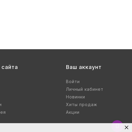
 сайта
Ваш аккаунт
Войти
Личный кабинет
Новинки
и
Хиты продаж
рея
Акции
×
Вернут