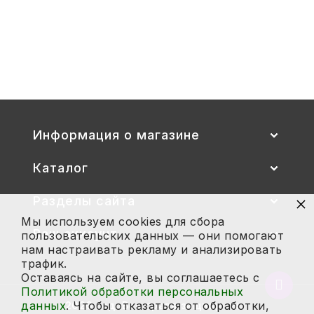
Стул детский "Тёма" (спинка и
сиденье цветные) гр. 00-1, 1-3
2 700
Купить
Информация о магазине
Каталог
×
Разделы сайта
Мы используем cookies для сбора
Ваш аккаунт
пользовательских данных — они помогают
нам настраивать рекламу и анализировать
трафик.
Оставаясь на сайте, вы соглашаетесь с
Вернут
Политикой обработки персональных
в
данных
. Чтобы отказаться от обработки,
2026 год. Все права защищены.
начало