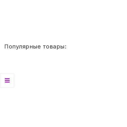
103,46
руб.
Купить
Популярные товары:
Стул
детский
Сема
ШТАБЕЛИРУЕМЫЙ
(СПИНКА
И
СИДЕНЬЕ
ЦВЕТНЫЕ)
ГР.
0-
1/1-
3
Стул детский Сема ШТАБЕЛИРУЕМЫЙ