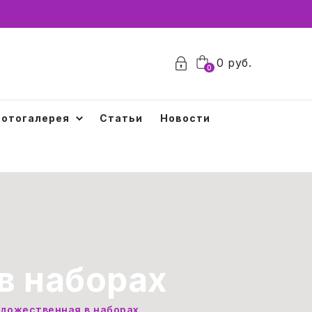
0
0
руб.
0
отогалерея
Статьи
Новости
в наборах
удожественная в наборах