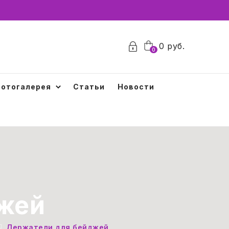
0
руб.
0
отогалерея
Статьи
Новости
жей
Держатели для бейджей