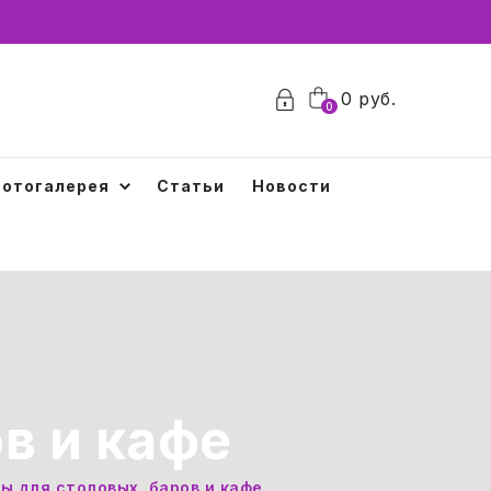
0
руб.
0
отогалерея
Статьи
Новости
в и кафе
ы для столовых, баров и кафе