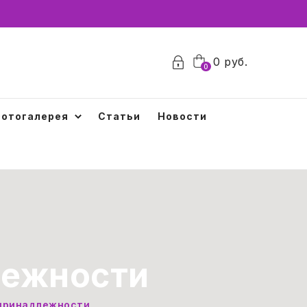
0
руб.
0
отогалерея
Статьи
Новости
лежности
 принадлежности