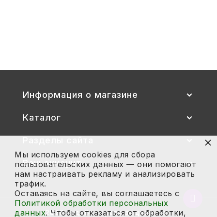
Стул детский "Тёма" (спинка и
сиденье цветные) гр. 00-1, 1-3
2 700
Купить
Информация о магазине
Каталог
×
Разделы сайта
Мы используем cookies для сбора
Ваш аккаунт
пользовательских данных — они помогают
нам настраивать рекламу и анализировать
трафик.
Оставаясь на сайте, вы соглашаетесь с
Вернут
Политикой обработки персональных
в
данных
. Чтобы отказаться от обработки,
2026 год. Все права защищены.
начало