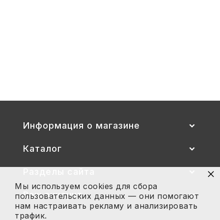
1-
3
Стул детский "Тёма" (спинка и
сиденье цветные) гр. 00-1, 1-3
2 700
Купить
Информация о магазине
Каталог
×
Разделы сайта
Мы используем cookies для сбора
Ваш аккаунт
пользовательских данных — они помогают
нам настраивать рекламу и анализировать
трафик.