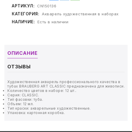
ТОВАРЫ ДЛЯ МЕДИЦИНЫ
АРТИКУЛ:
CN150136
КАТЕГОРИЯ:
Акварель художественная в наборах
КАНЦТОВАРЫ
НАЛИЧИЕ:
Есть в наличии
ДОМ И САД
ОФИС
ОПИСАНИЕ
ШКОЛА
ОТЗЫВЫ
ТЕХНИКА ДЛЯ ОФИСА
Художественная акварель профессионального качества в
тубах BRAUBERG ART CLASSIC предназначена для живописи.
ПРОДУКТЫ ПИТАНИЯ
Количество цветов в наборе: 12 шт..
Серия: CLASSIC.
Тип фасовки: туба.
УПАКОВКА
Объем: 12 мл.
Тип краски: акварельные художественные.
Упаковка: картонная коробка.
ХОЗТОВАРЫ
БУМАГА