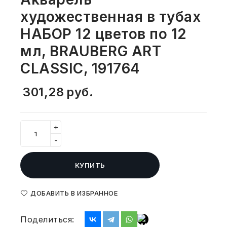
СВОБОДНЫЙ ОСТАТОК ТОВАРА
художественная в тубах
РАЗВИВАЮЩЕЕ ОБОРУДОВАНИЕ
ХОЗТОВАРЫ И ХИМИЯ
НАБОР 12 цветов по 12
ПОДАРКИ И СУВЕНИРЫ
мл, BRAUBERG ART
CLASSIC, 191764
ШКОЛА И ТВОРЧЕСТВО
301,28
руб.
МЕБЕЛЬ
МЕБЕЛЬ
+
-
МЕДИЦИНСКИЕ ТОВАРЫ
КУПИТЬ
СРЕДСТВА ИНДИВИД. ЗАЩИТЫ
(СИЗ)
ДОБАВИТЬ В ИЗБРАННОЕ
РАБОЧАЯ ОДЕЖДА И СИЗ
Поделиться: