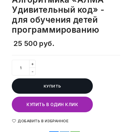
СВОБОДНЫЙ ОСТАТОК ТОВАРА
Удивительный код» -
РАЗВИВАЮЩЕЕ ОБОРУДОВАНИЕ
ХОЗТОВАРЫ И ХИМИЯ
для обучения детей
ПОДАРКИ И СУВЕНИРЫ
программированию
ШКОЛА И ТВОРЧЕСТВО
25 500
руб.
МЕБЕЛЬ
+
МЕБЕЛЬ
-
МЕДИЦИНСКИЕ ТОВАРЫ
КУПИТЬ
СРЕДСТВА ИНДИВИД. ЗАЩИТЫ
(СИЗ)
КУПИТЬ В ОДИН КЛИК
РАБОЧАЯ ОДЕЖДА И СИЗ
ДОБАВИТЬ В ИЗБРАННОЕ