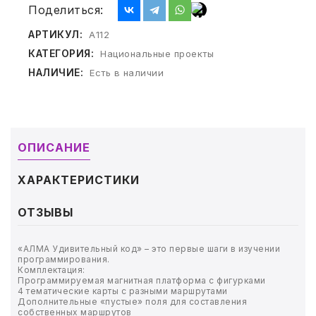
ТОВАРЫ ДЛЯ МЕДИЦИНЫ
Поделиться:
АРТИКУЛ:
А112
КАНЦТОВАРЫ
КАТЕГОРИЯ:
Национальные проекты
ДОМ И САД
НАЛИЧИЕ:
Есть в наличии
ОФИС
ШКОЛА
ОПИСАНИЕ
ТЕХНИКА ДЛЯ ОФИСА
ХАРАКТЕРИСТИКИ
ПРОДУКТЫ ПИТАНИЯ
ОТЗЫВЫ
УПАКОВКА
«АЛМА Удивительный код» – это первые шаги в изучении
программирования.
Комплектация:
ХОЗТОВАРЫ
Программируемая магнитная платформа с фигурками
4 тематические карты с разными маршрутами
Дополнительные «пустые» поля для составления
БУМАГА
собственных маршрутов