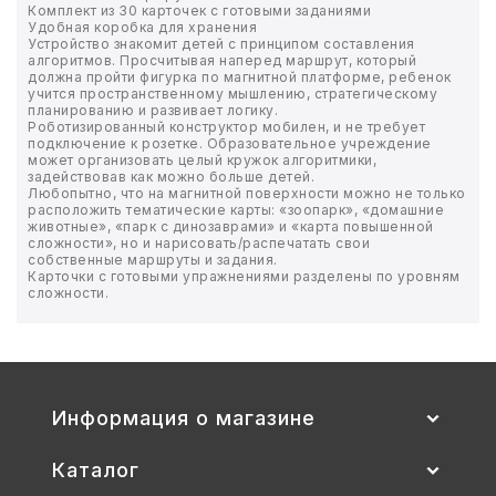
Комплект из 30 карточек с готовыми заданиями
Удобная коробка для хранения
Устройство знакомит детей с принципом составления
БЫТОВАЯ И ПРОФ. ХИМИЯ
алгоритмов. Просчитывая наперед маршрут, который
должна пройти фигурка по магнитной платформе, ребенок
учится пространственному мышлению, стратегическому
БЫТОВАЯ ТЕХНИКА
планированию и развивает логику.
Роботизированный конструктор мобилен, и не требует
подключение к розетке. Образовательное учреждение
ДЕМООБОРУДОВАНИЕ
может организовать целый кружок алгоритмики,
задействовав как можно больше детей.
Любопытно, что на магнитной поверхности можно не только
ЭЛЕКТРОНИКА
расположить тематические карты: «зоопарк», «домашние
животные», «парк с динозаврами» и «карта повышенной
сложности», но и нарисовать/распечатать свои
собственные маршруты и задания.
ЭЛЕКТРОТОВАРЫ И ОСВЕЩЕНИЕ
Карточки с готовыми упражнениями разделены по уровням
сложности.
ПОСУДА
ХОББИ И ТВОРЧЕСТВО
Информация о магазине
ИНСТРУМЕНТЫ И РЕМОНТ
Каталог
СПОРТ И ОТДЫХ