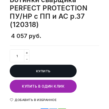
СВОБОДНЫЙ ОСТАТОК ТОВАРА
PERFECT PROTECTION
РАЗВИВАЮЩЕЕ ОБОРУДОВАНИЕ
ХОЗТОВАРЫ И ХИМИЯ
ПУ/НР с ПП и АС р.37
ПОДАРКИ И СУВЕНИРЫ
(120318)
ШКОЛА И ТВОРЧЕСТВО
4 057
руб.
МЕБЕЛЬ
+
МЕБЕЛЬ
-
МЕДИЦИНСКИЕ ТОВАРЫ
КУПИТЬ
СРЕДСТВА ИНДИВИД. ЗАЩИТЫ
(СИЗ)
КУПИТЬ В ОДИН КЛИК
РАБОЧАЯ ОДЕЖДА И СИЗ
ДОБАВИТЬ В ИЗБРАННОЕ