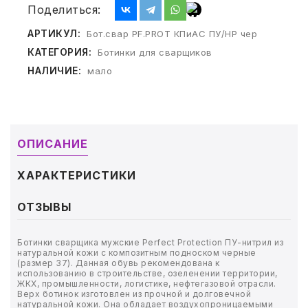
ТОВАРЫ ДЛЯ МЕДИЦИНЫ
Поделиться:
АРТИКУЛ:
Бот.свар PF.PROT КПиАС ПУ/НР чер
КАНЦТОВАРЫ
КАТЕГОРИЯ:
Ботинки для сварщиков
ДОМ И САД
НАЛИЧИЕ:
мало
ОФИС
ШКОЛА
ОПИСАНИЕ
ТЕХНИКА ДЛЯ ОФИСА
ХАРАКТЕРИСТИКИ
ПРОДУКТЫ ПИТАНИЯ
ОТЗЫВЫ
УПАКОВКА
Ботинки сварщика мужские Perfect Protection ПУ-нитрил из
натуральной кожи с композитным подноском черные
(размер 37). Данная обувь рекомендована к
ХОЗТОВАРЫ
использованию в строительстве, озеленении территории,
ЖКХ, промышленности, логистике, нефтегазовой отрасли.
Верх ботинок изготовлен из прочной и долговечной
БУМАГА
натуральной кожи. Она обладает воздухопроницаемыми