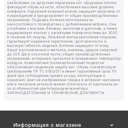
свойствами, не допуская перегрева ног. Шнуровка плотно
фиксирует обувь на ноге, обеспечивая высокий уровень
комфорта. Наружный кожаный клапан защищает шнуровку от
БЫТОВАЯ И ПРОФ. ХИМИЯ
повреждений и предохраняет от общих производственных
загрязнений. Подошва ботинок изготовлена из
износостойкого полиуретана с добавлением нитрила. Она
БЫТОВАЯ ТЕХНИКА
устойчива к маслам, бензину, кислотам и щелочам, а также
выдерживает контакт с нагретыми поверхностями до 300C
в течение 60 секунд. Литьевой метод крепления подошвы
ДЕМООБОРУДОВАНИЕ
гарантирует надежное скрепление, долговечность и
высокую гибкость изделия. Ботинки защищают от искр,
брызг расплавленного металла, окалины, ударов энергией
ЭЛЕКТРОНИКА
до 200 Дж в носочной части, общих производственных
загрязнений, истирания, проколов и пониженных температур
воздуха. Композитный (поликарбонатный) подносок
обеспечивает надежную защиту ног. Обувь соответствует
ЭЛЕКТРОТОВАРЫ И ОСВЕЩЕНИЕ
требованиям ТР ТС 019/2011 и имеет гарантийный срок 70
дней при соблюдении правил ухода, эксплуатации и
хранения. Цвет на изображении товара в интернет-магазине
ПОСУДА
или в печатном каталоге может отличаться от оригинала из-
за особенностей цветопередачи монитора.
ЗАКОНОДАТЕЛЬНЫЕ И ТЕХНИЧЕСКИЕ ДОКУМЕНТЫ
ХОББИ И ТВОРЧЕСТВО
ИНСТРУМЕНТЫ И РЕМОНТ
СПОРТ И ОТДЫХ
Информация о магазине