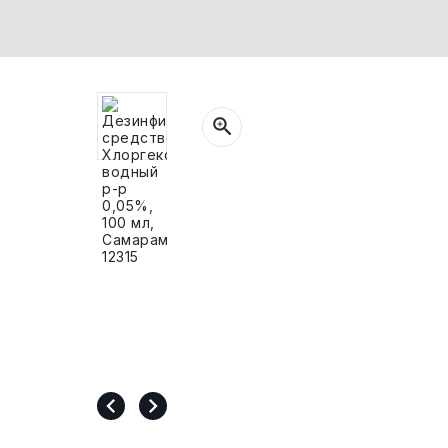
СВОБОДНЫЙ ОСТАТОК ТОВАРА
РАЗВИВАЮЩЕЕ ОБОРУДОВАНИЕ
ХОЗТОВАРЫ И ХИМИЯ
ПОДАРКИ И СУВЕНИРЫ
ШКОЛА И ТВОРЧЕСТВО
МЕБЕЛЬ
МЕБЕЛЬ
МЕДИЦИНСКИЕ ТОВАРЫ
СРЕДСТВА ИНДИВИД. ЗАЩИТЫ
(СИЗ)
РАБОЧАЯ ОДЕЖДА И СИЗ