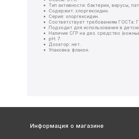
Тип активности: бактерии, вирусы, па
Содержит: хлоргексидин.
БЫТОВАЯ И ПРОФ. ХИМИЯ
Серия: хлоргексидин.
Соответствует требованиям ГОСТа: ГОСТ
Подходит для использования в детски
БЫТОВАЯ ТЕХНИКА
Наличие СГР на дез. средство (кожный
pH: 7.
ДЕМООБОРУДОВАНИЕ
Дозатор: нет.
Упаковка: флакон.
ЭЛЕКТРОНИКА
ЭЛЕКТРОТОВАРЫ И ОСВЕЩЕНИЕ
ПОСУДА
ХОББИ И ТВОРЧЕСТВО
ИНСТРУМЕНТЫ И РЕМОНТ
Информация о магазине
СПОРТ И ОТДЫХ