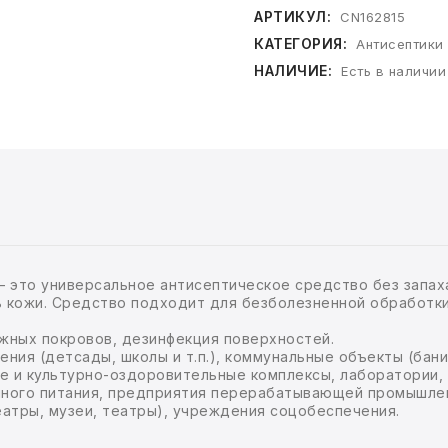
АРТИКУЛ:
CN162815
КАТЕГОРИЯ:
Антисептики
НАЛИЧИЕ:
Есть в наличии
 это универсальное антисептическое средство без запаха
 кожи. Средство подходит для безболезненной обработки 
жных покровов, дезинфекция поверхностей.
ния (детсады, школы и т.п.), коммунальные объекты (бан
ные и культурно-оздоровительные комплексы, лаборатории,
енного питания, предприятия перерабатывающей промышлен
еатры, музеи, театры), учреждения соцобеспечения.