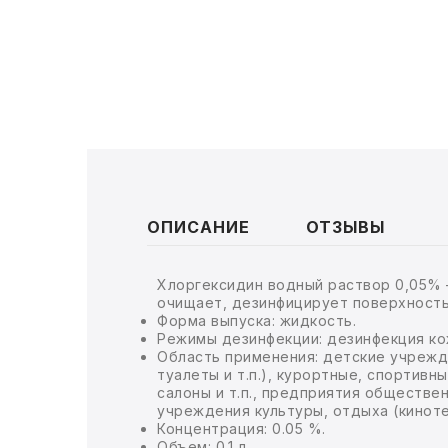
ТОВАРЫ ДЛЯ МЕДИЦИНЫ
КАНЦТОВАРЫ
ДОМ И САД
ОФИС
ШКОЛА
ОПИСАНИЕ
ОТЗЫВЫ
ТЕХНИКА ДЛЯ ОФИСА
Хлоргексидин водный раствор 0,05% –
ПРОДУКТЫ ПИТАНИЯ
очищает, дезинфицирует поверхность
Форма выпуска: жидкость.
Режимы дезинфекции: дезинфекция ко
УПАКОВКА
Область применения: детские учрежде
туалеты и т.п.), курортные, спортив
салоны и т.п., предприятия обществ
ХОЗТОВАРЫ
учреждения культуры, отдыха (кинот
Концентрация: 0.05 %.
БУМАГА
Объем: 0.1 л.