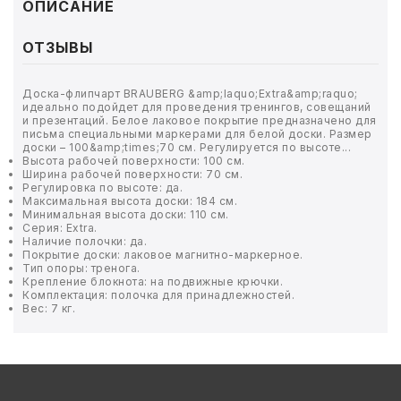
ТОВАРЫ ДЛЯ МЕДИЦИНЫ
ОПИСАНИЕ
КАНЦТОВАРЫ
ОТЗЫВЫ
ДОМ И САД
Доска-флипчарт BRAUBERG &amp;laquo;Extra&amp;raquo;
идеально подойдет для проведения тренингов, совещаний
и презентаций. Белое лаковое покрытие предназначено для
ОФИС
письма специальными маркерами для белой доски. Размер
доски – 100&amp;times;70 см. Регулируется по высоте...
Высота рабочей поверхности: 100 см.
Ширина рабочей поверхности: 70 см.
ШКОЛА
Регулировка по высоте: да.
Максимальная высота доски: 184 см.
Минимальная высота доски: 110 см.
ТЕХНИКА ДЛЯ ОФИСА
Серия: Extra.
Наличие полочки: да.
Покрытие доски: лаковое магнитно-маркерное.
ПРОДУКТЫ ПИТАНИЯ
Тип опоры: тренога.
Крепление блокнота: на подвижные крючки.
Комплектация: полочка для принадлежностей.
УПАКОВКА
Вес: 7 кг.
ХОЗТОВАРЫ
БУМАГА