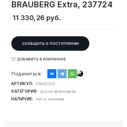
BRAUBERG Extra, 237724
СВОБОДНЫЙ ОСТАТОК ТОВАРА
РАЗВИВАЮЩЕЕ ОБОРУДОВАНИЕ
ХОЗТОВАРЫ И ХИМИЯ
11 330,26
руб.
ПОДАРКИ И СУВЕНИРЫ
ШКОЛА И ТВОРЧЕСТВО
СООБЩИТЬ О ПОСТУПЛЕНИИ
МЕБЕЛЬ
ДОБАВИТЬ В ИЗБРАННОЕ
МЕБЕЛЬ
Поделиться:
МЕДИЦИНСКИЕ ТОВАРЫ
АРТИКУЛ:
CN152222
КАТЕГОРИЯ:
Доски-флипчарты
СРЕДСТВА ИНДИВИД. ЗАЩИТЫ
НАЛИЧИЕ:
Нет в наличии
(СИЗ)
РАБОЧАЯ ОДЕЖДА И СИЗ