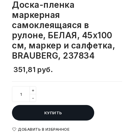
Доска-пленка
СВОБОДНЫЙ ОСТАТОК ТОВАРА
РАЗВИВАЮЩЕЕ ОБОРУДОВАНИЕ
маркерная
ХОЗТОВАРЫ И ХИМИЯ
самоклеящаяся в
ПОДАРКИ И СУВЕНИРЫ
рулоне, БЕЛАЯ, 45х100
ШКОЛА И ТВОРЧЕСТВО
см, маркер и салфетка,
BRAUBERG, 237834
МЕБЕЛЬ
351,81
руб.
МЕБЕЛЬ
МЕДИЦИНСКИЕ ТОВАРЫ
+
-
СРЕДСТВА ИНДИВИД. ЗАЩИТЫ
(СИЗ)
КУПИТЬ
РАБОЧАЯ ОДЕЖДА И СИЗ
ДОБАВИТЬ В ИЗБРАННОЕ