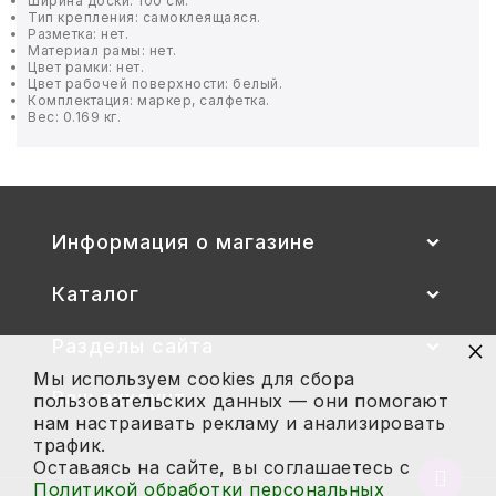
Ширина доски: 100 см.
Тип крепления: самоклеящаяся.
Разметка: нет.
БЫТОВАЯ И ПРОФ. ХИМИЯ
Материал рамы: нет.
Цвет рамки: нет.
Цвет рабочей поверхности: белый.
Комплектация: маркер, салфетка.
БЫТОВАЯ ТЕХНИКА
Вес: 0.169 кг.
ДЕМООБОРУДОВАНИЕ
ЭЛЕКТРОНИКА
Информация о магазине
ЭЛЕКТРОТОВАРЫ И ОСВЕЩЕНИЕ
Каталог
ПОСУДА
×
Разделы сайта
ХОББИ И ТВОРЧЕСТВО
Мы используем cookies для сбора
Ваш аккаунт
пользовательских данных — они помогают
нам настраивать рекламу и анализировать
ИНСТРУМЕНТЫ И РЕМОНТ
трафик.
Оставаясь на сайте, вы соглашаетесь с
СПОРТ И ОТДЫХ
Вернут
Политикой обработки персональных