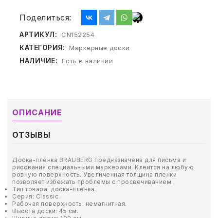
ТОВАРЫ ДЛЯ МЕДИЦИНЫ
Поделиться:
КАНЦТОВАРЫ
АРТИКУЛ:
CN152254
КАТЕГОРИЯ:
Маркерные доски
ДОМ И САД
НАЛИЧИЕ:
Есть в наличии
ОФИС
ШКОЛА
ОПИСАНИЕ
ТЕХНИКА ДЛЯ ОФИСА
ОТЗЫВЫ
ПРОДУКТЫ ПИТАНИЯ
Доска-пленка BRAUBERG предназначена для письма и
УПАКОВКА
рисования специальными маркерами. Клеится на любую
ровную поверхность. Увеличенная толщина пленки
позволяет избежать проблемы с просвечиванием.
Тип товара: доска-пленка.
ХОЗТОВАРЫ
Серия: Classic.
Рабочая поверхность: немагнитная.
Высота доски: 45 см.
БУМАГА