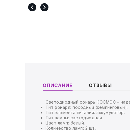
ТОВАРЫ ДЛЯ МЕДИЦИНЫ
КАНЦТОВАРЫ
ДОМ И САД
ОФИС
ШКОЛА
ТЕХНИКА ДЛЯ ОФИСА
ОПИСАНИЕ
ОТЗЫВЫ
ПРОДУКТЫ ПИТАНИЯ
УПАКОВКА
Светодиодный фонарь КОСМОС – наде
Тип фонаря: походный (кемпинговый).
Тип элемента питания: аккумулятор.
ХОЗТОВАРЫ
Тип лампы: светодиодная .
Цвет ламп: белый.
Количество ламп: 2 шт..
БУМАГА