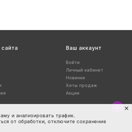
 сайта
Ваш аккаунт
Войти
Личный кабинет
Новинки
и
Хиты продаж
рея
Акции
×
Вернут
в
аму и анализировать трафик.
 остаток товара
начало
ться от обработки, отключите сохранение
страни