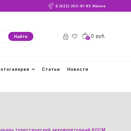
8 (922) 350-81-85 Жанна
0
0
руб.
Найти
0
отогалерея
Статьи
Новости
онарь туристический аккумуляторный КОСМОС, 10 Вт LE