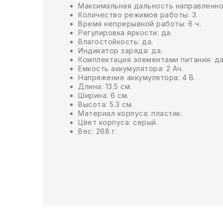
Максимальная дальность направленног
Количество режимов работы: 3.
БЫТОВАЯ И ПРОФ. ХИМИЯ
Время непрерывной работы: 6 ч.
Регулировка яркости: да.
Влагостойкость: да.
БЫТОВАЯ ТЕХНИКА
Индикатор заряда: да.
Комплектация элементами питания: да
Емкость аккумулятора: 2 Ач.
ДЕМООБОРУДОВАНИЕ
Напряжение аккумулятора: 4 В.
Длина: 13.5 см.
ЭЛЕКТРОНИКА
Ширина: 6 см.
Высота: 5.3 см.
Материал корпуса: пластик.
ЭЛЕКТРОТОВАРЫ И ОСВЕЩЕНИЕ
Цвет корпуса: серый.
Вес: 268 г.
ПОСУДА
ХОББИ И ТВОРЧЕСТВО
ИНСТРУМЕНТЫ И РЕМОНТ
СПОРТ И ОТДЫХ