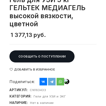
СВОБОДНЫЙ ОСТАТОК ТОВАРА
ГЕЛЬТЕК МЕДИАГЕЛЬ
РАЗВИВАЮЩЕЕ ОБОРУДОВАНИЕ
ХОЗТОВАРЫ И ХИМИЯ
высокой вязкости,
ПОДАРКИ И СУВЕНИРЫ
цветной
ШКОЛА И ТВОРЧЕСТВО
1 377,13
руб.
МЕБЕЛЬ
МЕБЕЛЬ
СООБЩИТЬ О ПОСТУПЛЕНИИ
МЕДИЦИНСКИЕ ТОВАРЫ
ДОБАВИТЬ В ИЗБРАННОЕ
СРЕДСТВА ИНДИВИД. ЗАЩИТЫ
Поделиться:
(СИЗ)
АРТИКУЛ:
CN163433
РАБОЧАЯ ОДЕЖДА И СИЗ
КАТЕГОРИЯ:
Гели для УЗИ и ЭКГ
НАЛИЧИЕ:
Нет в наличии