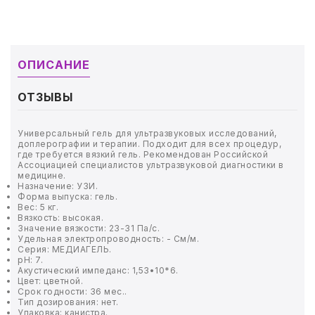
ТОВАРЫ ДЛЯ МЕДИЦИНЫ
КАНЦТОВАРЫ
ОПИСАНИЕ
ДОМ И САД
ОТЗЫВЫ
ОФИС
Универсальный гель для ультразвуковых исследований,
ШКОЛА
доплерографии и терапии. Подходит для всех процедур,
где требуется вязкий гель. Рекомендован Российской
Ассоциацией специалистов ультразвуковой диагностики в
ТЕХНИКА ДЛЯ ОФИСА
медицине.
Назначение: УЗИ.
Форма выпуска: гель.
ПРОДУКТЫ ПИТАНИЯ
Вес: 5 кг.
Вязкость: высокая.
Значение вязкости: 23-31 Па/c.
Удельная электропроводность: - См/м.
УПАКОВКА
Серия: МЕДИАГЕЛЬ.
pH: 7.
Акустический импеданс: 1,53•10*6.
ХОЗТОВАРЫ
Цвет: цветной.
Срок годности: 36 мес..
Тип дозирования: нет.
БУМАГА
Упаковка: канистра.