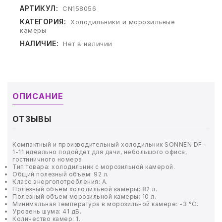
ТОВАРЫ ДЛЯ МЕДИЦИНЫ
АРТИКУЛ:
CN158056
КАТЕГОРИЯ:
Холодильники и морозильные
КАНЦТОВАРЫ
камеры
НАЛИЧИЕ:
Нет в наличии
ДОМ И САД
ОФИС
ОПИСАНИЕ
ШКОЛА
ОТЗЫВЫ
ТЕХНИКА ДЛЯ ОФИСА
Компактный и производительный холодильник SONNEN DF-
ПРОДУКТЫ ПИТАНИЯ
1-11 идеально подойдет для дачи, небольшого офиса,
гостиничного номера.
Тип товара: холодильник с морозильной камерой.
УПАКОВКА
Общий полезный объем: 92 л.
Класс энергопотребления: А.
Полезный объем холодильной камеры: 82 л.
ХОЗТОВАРЫ
Полезный объем морозильной камеры: 10 л.
Минимальная температура в морозильной камере: -3 °C.
Уровень шума: 41 дБ.
БУМАГА
Количество камер: 1.