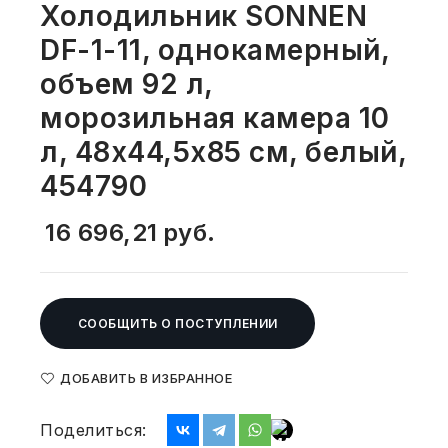
Холодильник SONNEN
СВОБОДНЫЙ ОСТАТОК ТОВАРА
РАЗВИВАЮЩЕЕ ОБОРУДОВАНИЕ
DF-1-11, однокамерный,
ХОЗТОВАРЫ И ХИМИЯ
объем 92 л,
ПОДАРКИ И СУВЕНИРЫ
морозильная камера 10
ШКОЛА И ТВОРЧЕСТВО
л, 48х44,5х85 см, белый,
454790
МЕБЕЛЬ
16 696,21
руб.
МЕБЕЛЬ
МЕДИЦИНСКИЕ ТОВАРЫ
СООБЩИТЬ О ПОСТУПЛЕНИИ
СРЕДСТВА ИНДИВИД. ЗАЩИТЫ
(СИЗ)
ДОБАВИТЬ В ИЗБРАННОЕ
РАБОЧАЯ ОДЕЖДА И СИЗ
Поделиться: