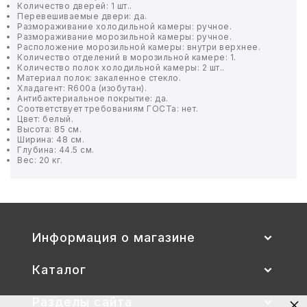
Количество дверей: 1 шт..
Перевешиваемые двери: да.
Размораживание холодильной камеры: ручное.
БЫТОВАЯ И ПРОФ. ХИМИЯ
Размораживание морозильной камеры: ручное.
Расположение морозильной камеры: внутри верхнее.
Количество отделений в морозильной камере: 1.
БЫТОВАЯ ТЕХНИКА
Количество полок холодильной камеры: 2 шт..
Материал полок: закаленное стекло.
Хладагент: R600a (изобутан).
ДЕМООБОРУДОВАНИЕ
Антибактериальное покрытие: да.
Соответствует требованиям ГОСТа: нет.
Цвет: белый.
Высота: 85 см.
ЭЛЕКТРОНИКА
Ширина: 48 см.
Глубина: 44.5 см.
Вес: 20 кг.
ЭЛЕКТРОТОВАРЫ И ОСВЕЩЕНИЕ
ПОСУДА
ХОББИ И ТВОРЧЕСТВО
Информация о магазине
ИНСТРУМЕНТЫ И РЕМОНТ
Каталог
СПОРТ И ОТДЫХ
×
Разделы сайта