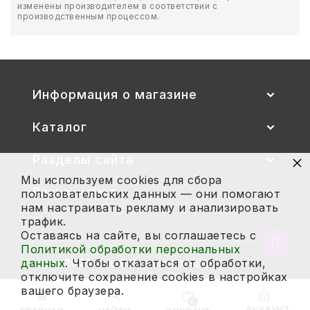
изменены производителем в соответствии с
производственным процессом.
БЫТОВАЯ И ПРОФ. ХИМИЯ
БЫТОВАЯ ТЕХНИКА
Информация о магазине
ДЕМООБОРУДОВАНИЕ
Каталог
ЭЛЕКТРОНИКА
×
Разделы сайта
ЭЛЕКТРОТОВАРЫ И ОСВЕЩЕНИЕ
Мы используем cookies для сбора
Ваш аккаунт
пользовательских данных — они помогают
ПОСУДА
нам настраивать рекламу и анализировать
трафик.
ХОББИ И ТВОРЧЕСТВО
Оставаясь на сайте, вы соглашаетесь с
Вернут
Политикой обработки персональных
в
данных
. Чтобы отказаться от обработки,
2026 год. Все права защищены.
ИНСТРУМЕНТЫ И РЕМОНТ
начало
отключите сохранение cookies в настройках
страни
вашего браузера.
СПОРТ И ОТДЫХ
0
АККАУНТ