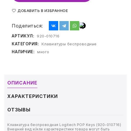
ТОВАРЫ ДЛЯ МЕДИЦИНЫ
ДОБАВИТЬ В ИЗБРАННОЕ
КАНЦТОВАРЫ
Поделиться:
ДОМ И САД
АРТИКУЛ:
920-010716
ОФИС
КАТЕГОРИЯ:
Клавиатуры беспроводные
НАЛИЧИЕ:
много
ШКОЛА
ТЕХНИКА ДЛЯ ОФИСА
ОПИСАНИЕ
ПРОДУКТЫ ПИТАНИЯ
ХАРАКТЕРИСТИКИ
УПАКОВКА
ОТЗЫВЫ
ХОЗТОВАРЫ
Клавиатура беспроводная Logitech POP Keys (920-010716)
БУМАГА
Внешний вид и/или характеристики товара могут быть