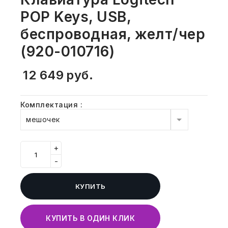
СВОБОДНЫЙ ОСТАТОК ТОВАРА
POP Keys, USB,
РАЗВИВАЮЩЕЕ ОБОРУДОВАНИЕ
ХОЗТОВАРЫ И ХИМИЯ
беспроводная, желт/чер
ПОДАРКИ И СУВЕНИРЫ
(920-010716)
ШКОЛА И ТВОРЧЕСТВО
12 649
руб.
МЕБЕЛЬ
Комплектация
:
мешочек
МЕБЕЛЬ
МЕДИЦИНСКИЕ ТОВАРЫ
+
-
СРЕДСТВА ИНДИВИД. ЗАЩИТЫ
(СИЗ)
КУПИТЬ
РАБОЧАЯ ОДЕЖДА И СИЗ
КУПИТЬ В ОДИН КЛИК