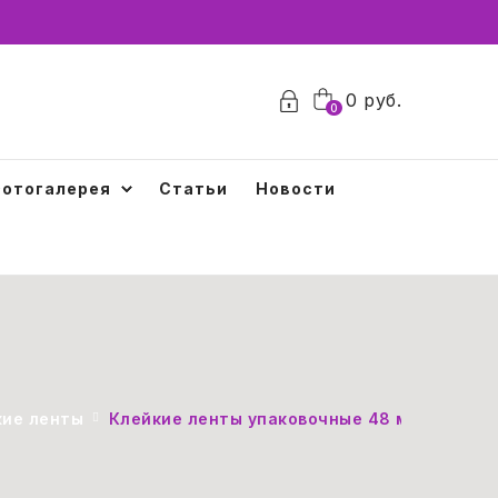
0
0
руб.
0
отогалерея
Статьи
Новости
кие ленты
Клейкие ленты упаковочные 48 мм х 66 м, 