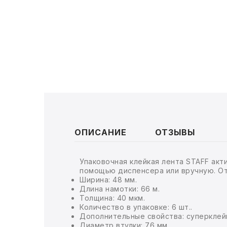
ТОВАРЫ ДЛЯ МЕДИЦИНЫ
КАНЦТОВАРЫ
ДОМ И САД
ОФИС
ШКОЛА
ТЕХНИКА ДЛЯ ОФИСА
ОПИСАНИЕ
ОТЗЫВЫ
ПРОДУКТЫ ПИТАНИЯ
Упаковочная клейкая лента STAFF акт
помощью диспенсера или вручную. Отл
УПАКОВКА
Ширина: 48 мм.
Длина намотки: 66 м.
Толщина: 40 мкм.
ХОЗТОВАРЫ
Количество в упаковке: 6 шт..
Дополнительные свойства: суперклей
БУМАГА
Диаметр втулки: 76 мм.