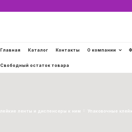
Главная
Каталог
Контакты
О компании
Ф
Свободный остаток товара
лейкие ленты и диспенсеры к ним
Упаковочные клей