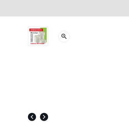
СВОБОДНЫЙ ОСТАТОК ТОВАРА
РАЗВИВАЮЩЕЕ ОБОРУДОВАНИЕ
ХОЗТОВАРЫ И ХИМИЯ
ПОДАРКИ И СУВЕНИРЫ
ШКОЛА И ТВОРЧЕСТВО
МЕБЕЛЬ
МЕБЕЛЬ
МЕДИЦИНСКИЕ ТОВАРЫ
СРЕДСТВА ИНДИВИД. ЗАЩИТЫ
(СИЗ)
РАБОЧАЯ ОДЕЖДА И СИЗ