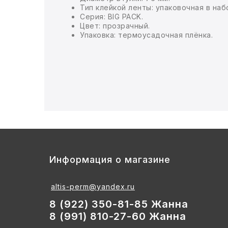
Тип клейкой ленты: упаковочная в наб
Серия: BIG PACK.
БЫТОВАЯ И ПРОФ. ХИМИЯ
Цвет: прозрачный.
Упаковка: термоусадочная плёнка.
БЫТОВАЯ ТЕХНИКА
ДЕМООБОРУДОВАНИЕ
ЭЛЕКТРОНИКА
ЭЛЕКТРОТОВАРЫ И ОСВЕЩЕНИЕ
ПОСУДА
Информация о магазине
ХОББИ И ТВОРЧЕСТВО
altis-perm@yandex.ru
ИНСТРУМЕНТЫ И РЕМОНТ
8 (922) 350-81-85 Жанна
8 (991) 810-27-60 Жанна
СПОРТ И ОТДЫХ